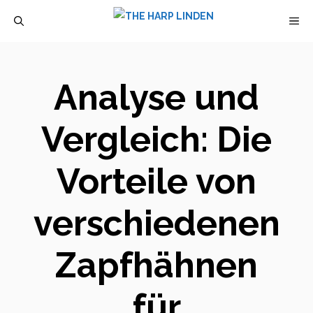
Zum
M
Inhalt
springen
Analyse und
Vergleich: Die
Vorteile von
verschiedenen
Zapfhähnen
für