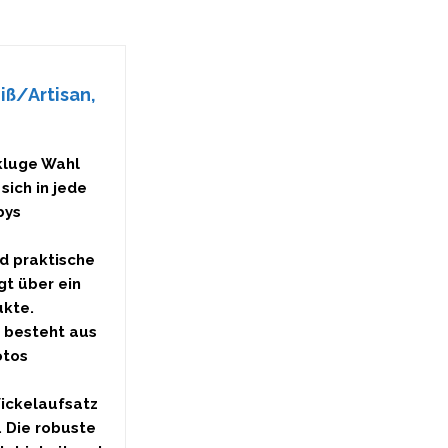
iß/Artisan,
 kluge Wahl
sich in jede
bys
nd praktische
gt über ein
ukte.
 besteht aus
otos
ickelaufsatz
 Die robuste