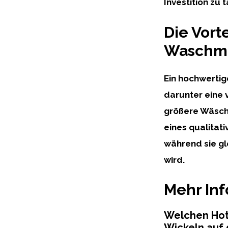
Investition zu t
Die Vort
Waschma
Ein hochwertig
darunter eine 
größere Wäsch
eines qualitat
während sie gl
wird.
Mehr In
Welchen Hote
Wickeln auf