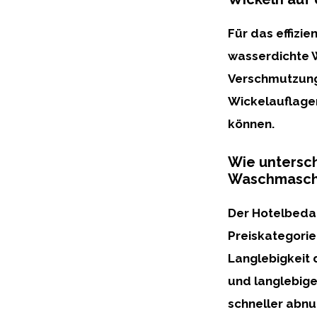
Für das effizi
wasserdichte 
Verschmutzung
Wickelauflage
können.
Wie untersch
Waschmaschi
Der Hotelbeda
Preiskategorie
Langlebigkeit
d
und langlebig
schneller abnu