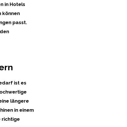
n in Hotels
n können
ungen passt.
 den
ern
darf ist es
 Hochwertige
eine längere
hinen in einem
 richtige