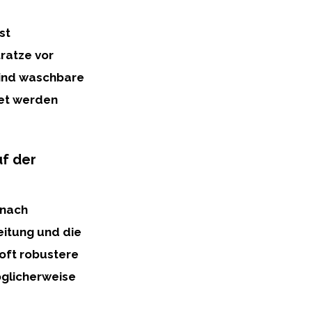
st
tratze vor
ind
waschbare
det werden
uf der
 nach
eitung und die
 oft
robustere
öglicherweise