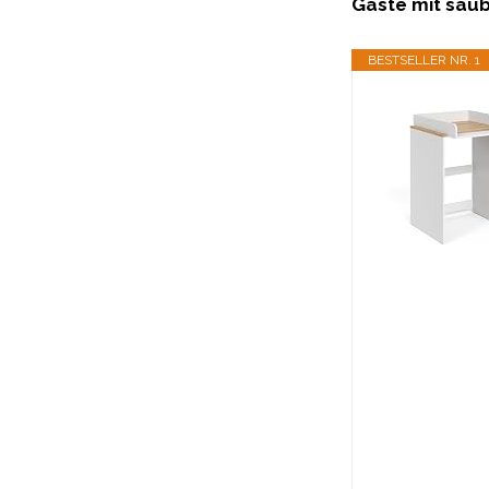
Gäste mit saub
BESTSELLER NR. 1