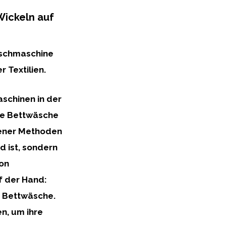
Wickeln auf
aschmaschine
r Textilien.
aschinen
in der
die Bettwäsche
edener Methoden
d ist, sondern
von
f der Hand:
r Bettwäsche.
en, um ihre