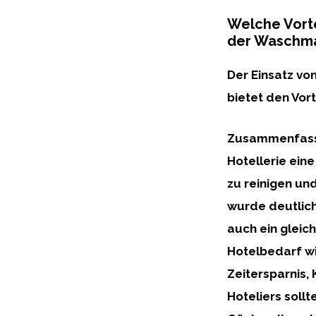
Welche Vorte
der Waschma
Der Einsatz vo
bietet den Vort
Zusammenfasse
Hotellerie ein
zu reinigen un
wurde deutlich
auch ein gleic
Hotelbedarf
wi
Zeitersparnis,
Hoteliers sollt