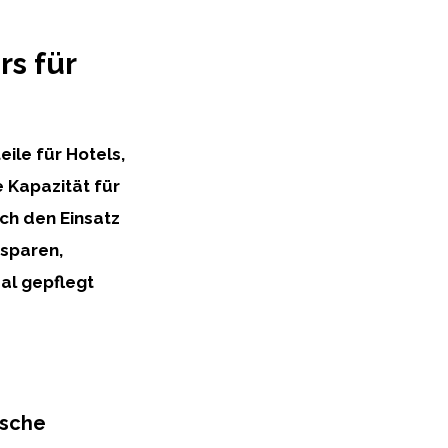
rs für
ile für Hotels,
 Kapazität für
ch den Einsatz
 sparen,
al gepflegt
ische