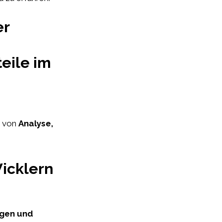
er
eile im
t von
Analyse,
icklern
ngen und