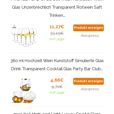
Glas Unzerbrechlich Transparent Rotwein Saft
Trinken...
11,27€
Produkt anzeigen
33,15€
Aliexpress
Auf Lager
360 ml Hochzeit Wein Kunststoff Simulierte Glas
Drink Transparent Cocktail Glas Party Bar Club...
4,66€
Produkt anzeigen
9,71€
Aliexpress
Auf Lager
2pcs/set High-end Light Luxury Crystal Glass