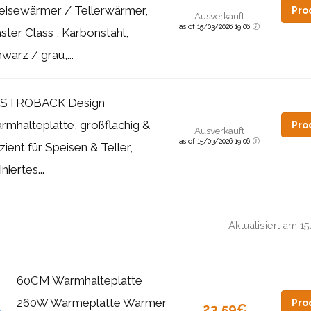
eisewärmer / Tellerwärmer,
Pro
Ausverkauft
as of 15/03/2026 19:06
ster Class , Karbonstahl,
warz / grau,...
STROBACK Design
rmhalteplatte, großflächig &
Pro
Ausverkauft
as of 15/03/2026 19:06
izient für Speisen & Teller,
iniertes...
Aktualisiert am 
60CM Warmhalteplatte
260W Wärmeplatte Wärmer
Pro
23,59€