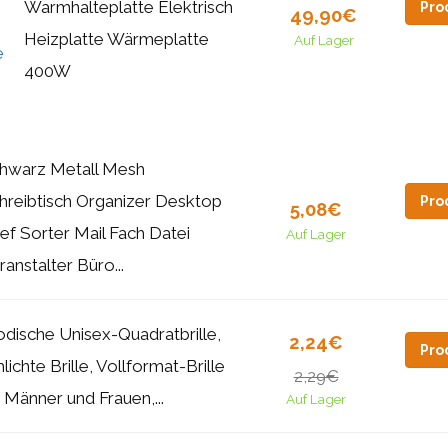
Warmhalteplatte Elektrisch
Pro
49,90€
Heizplatte Wärmeplatte
Auf Lager
400W
hwarz Metall Mesh
hreibtisch Organizer Desktop
Pro
5,08€
ief Sorter Mail Fach Datei
Auf Lager
ranstalter Büro...
dische Unisex-Quadratbrille,
2,24€
Pro
hlichte Brille, Vollformat-Brille
2,29€
r Männer und Frauen,...
Auf Lager