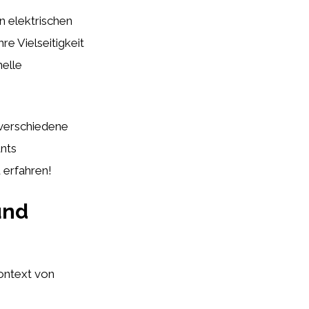
n elektrischen
re Vielseitigkeit
nelle
 verschiedene
ants
 erfahren!
und
Kontext von