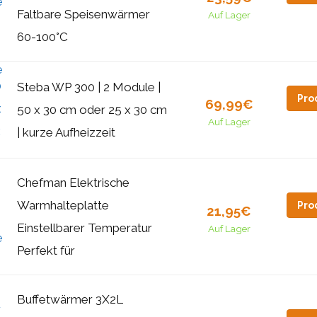
Faltbare Speisenwärmer
Auf Lager
60-100°C
Steba WP 300 | 2 Module |
Pro
69,99€
50 x 30 cm oder 25 x 30 cm
Auf Lager
| kurze Aufheizzeit
Chefman Elektrische
Warmhalteplatte
Pro
21,95€
Einstellbarer Temperatur
Auf Lager
Perfekt für
Buffetwärmer 3X2L