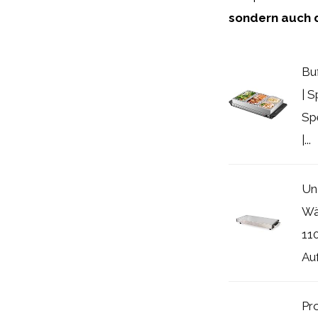
sondern auch d
Bu
| 
Sp
|...
Un
Wä
11
Auf
Pro