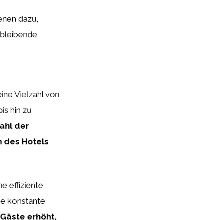
ienen dazu,
hbleibende
eine Vielzahl von
is hin zu
ahl der
n des Hotels
e effiziente
ne konstante
 Gäste erhöht,