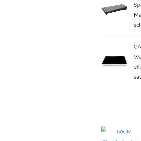
Sp
Ma
sch
GA
Wa
eff
sat