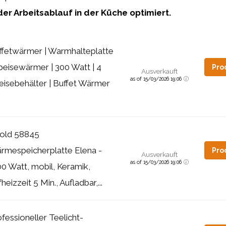
er Arbeitsablauf in der Küche optimiert.
ffetwärmer | Warmhalteplatte
Speisewärmer | 300 Watt | 4
Pro
Ausverkauft
as of 15/03/2026 19:06
eisebehälter | Buffet Wärmer
old 58845
rmespeicherplatte Elena -
Pro
Ausverkauft
as of 15/03/2026 19:06
00 Watt, mobil, Keramik,
heizzeit 5 Min., Aufladbar,...
fessioneller Teelicht-