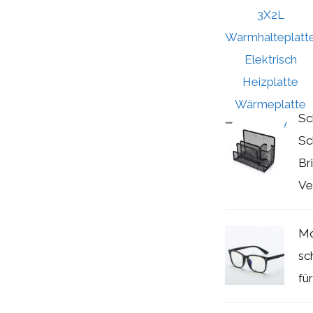
Sc
Sc
Br
Ve
Mo
sc
fü