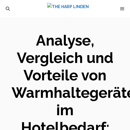
Zum
M
Inhalt
springen
Analyse,
Vergleich und
Vorteile von
Warmhaltegerät
im
Hotelbedarf: