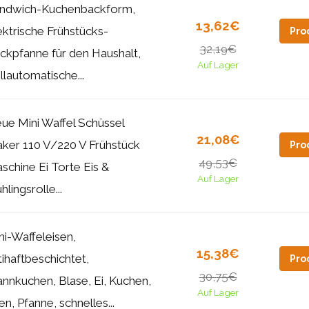
ndwich-Kuchenbackform,
13,62€
ektrische Frühstücks-
Pro
32,19€
ckpfanne für den Haushalt,
Auf Lager
llautomatische...
ue Mini Waffel Schüssel
21,08€
ker 110 V/220 V Frühstück
Pro
49,53€
schine Ei Torte Eis &
Auf Lager
hlingsrolle...
ni-Waffeleisen,
15,38€
tihaftbeschichtet,
Pro
30,75€
annkuchen, Blase, Ei, Kuchen,
Auf Lager
en, Pfanne, schnelles...