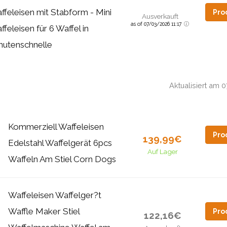
ffeleisen mit Stabform - Mini
Pro
Ausverkauft
as of 07/03/2026 11:17
feleisen für 6 Waffel in
nutenschnelle
Aktualisiert am 
Kommerziell Waffeleisen
Pro
139,99€
Edelstahl Waffelgerät 6pcs
Auf Lager
Waffeln Am Stiel Corn Dogs
Waffeleisen Waffelger?t
Waffle Maker Stiel
Pro
122,16€