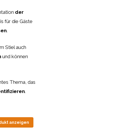
ntation
der
s für die Gäste
ßen
.
m Stiel auch
n
und können
antes Thema, das
ntifizieren
.
dukt anzeigen