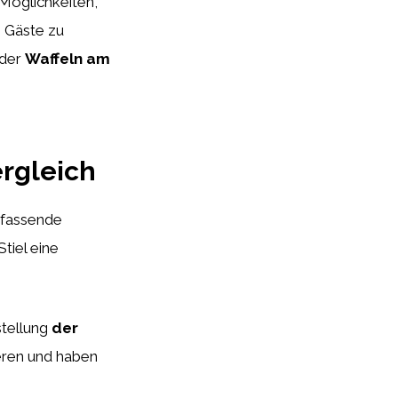
 Möglichkeiten,
e Gäste zu
 der
Waffeln am
rgleich
mfassende
tiel eine
stellung
der
eren und haben