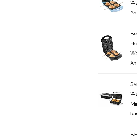
Wa
Ant
Be
He
Wa
Ant
Sy
Wa
Mi
bac
BE