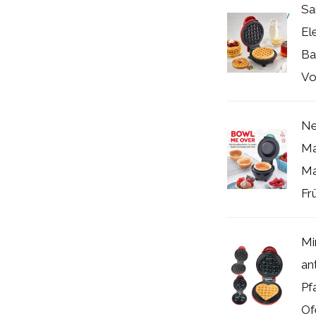
Sa
El
Ba
Vo
Ne
Ma
Ma
Frü
Mi
an
Pf
Of