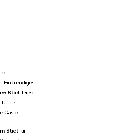
ven
. Ein trendiges
am Stiel
. Diese
 für eine
ie Gäste.
m Stiel
für