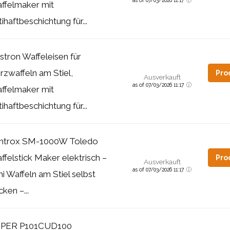
ffelmaker mit
ihaftbeschichtung für...
stron Waffeleisen für
rzwaffeln am Stiel,
Pro
Ausverkauft
as of 07/03/2026 11:17
ffelmaker mit
ihaftbeschichtung für...
ntrox SM-1000W Toledo
ffelstick Maker elektrisch –
Pro
Ausverkauft
as of 07/03/2026 11:17
ni Waffeln am Stiel selbst
ken –...
PER P101CUD100