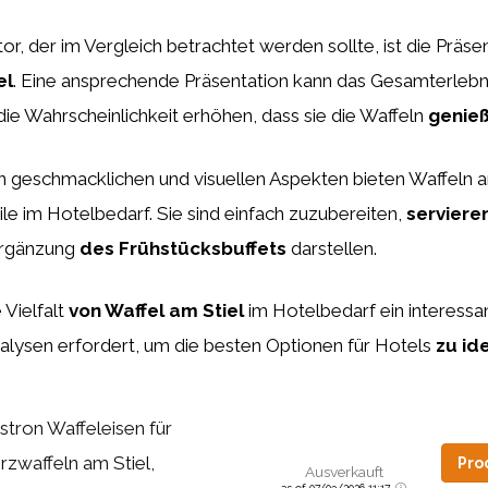
tor, der im Vergleich betrachtet werden sollte, ist die Präse
el
. Eine ansprechende Präsentation kann das Gesamterlebni
ie Wahrscheinlichkeit erhöhen, dass sie die Waffeln
genie
n geschmacklichen und visuellen Aspekten bieten Waffeln a
ile im Hotelbedarf. Sie sind einfach zuzubereiten,
serviere
 Ergänzung
des Frühstücksbuffets
darstellen.
 Vielfalt
von Waffel am Stiel
im Hotelbedarf ein interess
alysen erfordert, um die besten Optionen für Hotels
zu ide
stron Waffeleisen für
rzwaffeln am Stiel,
Pro
Ausverkauft
as of 07/03/2026 11:17