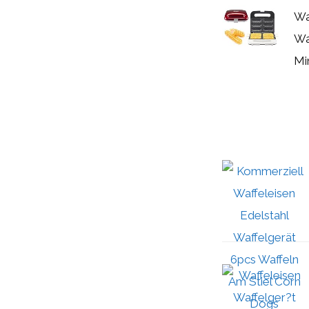
Wa
Waf
Mi