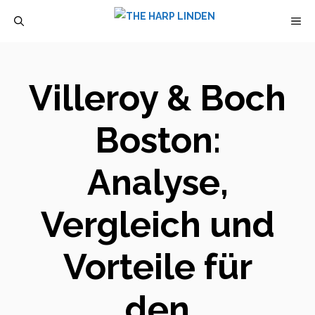
Zum
M
Inhalt
springen
Villeroy & Boch
Boston:
Analyse,
Vergleich und
Vorteile für
den