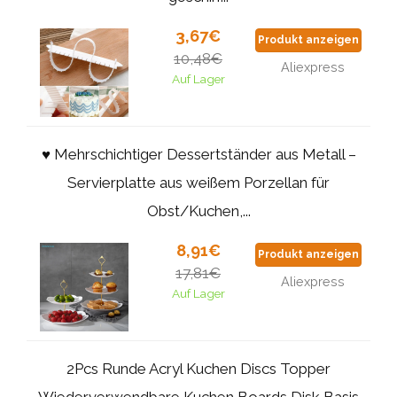
3,67€
Produkt anzeigen
10,48€
Aliexpress
Auf Lager
♥ Mehrschichtiger Dessertständer aus Metall –
Servierplatte aus weißem Porzellan für
Obst/Kuchen,...
8,91€
Produkt anzeigen
17,81€
Aliexpress
Auf Lager
2Pcs Runde Acryl Kuchen Discs Topper
Wiederverwendbare Kuchen Boards Disk Basis