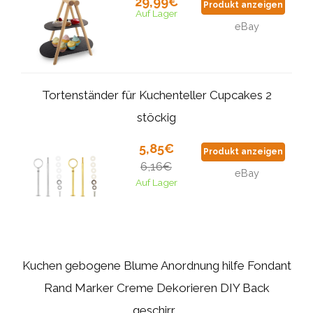
29,99€
Produkt anzeigen
Auf Lager
eBay
Tortenständer für Kuchenteller Cupcakes 2
stöckig
5,85€
Produkt anzeigen
6,16€
eBay
Auf Lager
Kuchen gebogene Blume Anordnung hilfe Fondant
Rand Marker Creme Dekorieren DIY Back
geschirr...