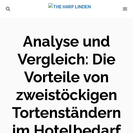
Zum
M
Inhalt
springen
Analyse und
Vergleich: Die
Vorteile von
zweistöckigen
Tortenständern
im Hotelbedarf