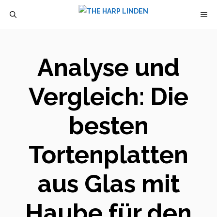
Zum
M
Inhalt
springen
Analyse und
Vergleich: Die
besten
Tortenplatten
aus Glas mit
Haube für den