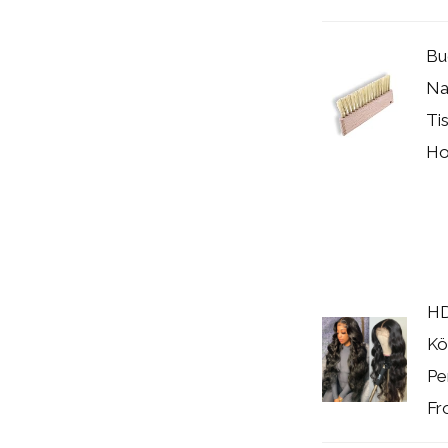
Bu
Na
Ti
Hol
HD
Kö
Pe
Fr