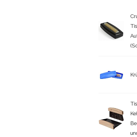
Cr
Ti
Au
(S
Kr
Ti
Ke
Be
und