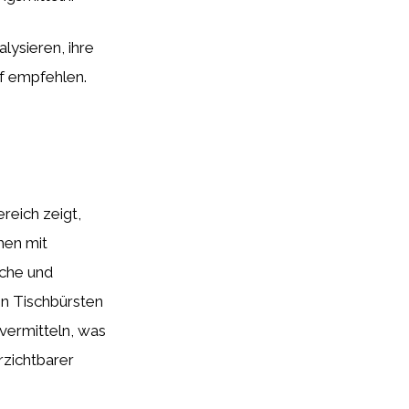
lysieren, ihre
f empfehlen.
reich zeigt,
hen mit
sche und
n Tischbürsten
vermitteln, was
rzichtbarer