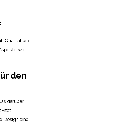
f
t, Qualität und
 Aspekte wie
für den
uss darüber
ivität
nd Design eine