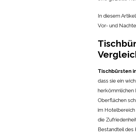
In diesem Artike
Vor- und Nachte
Tischbür
Vergleic
Tischbürsten i
dass sie ein wic
herkömmlichen Bü
Oberflächen schn
im Hotelbereich 
die Zufriedenhei
Bestandteil des 