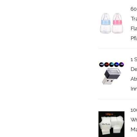
60
Tr
Fl
Pfl
1 
De
At
In
10
Wr
Ma