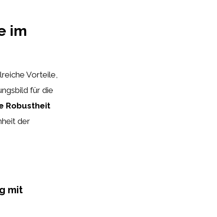
e im
reiche Vorteile,
ngsbild für die
e Robustheit
nheit der
g mit