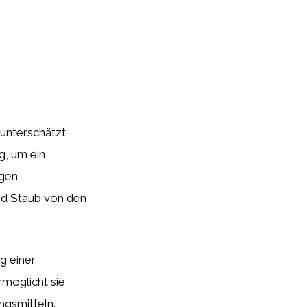
 unterschätzt
g, um ein
igen
nd Staub von den
g einer
ermöglicht sie
ngsmitteln.