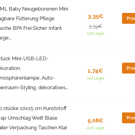
ML Baby Neugeborenen Mini
3,35€
agbare Fütterung Pflege
Pro
3,39€
asche BPA Frei Sicher Infant
Auf Lager
ege...
Stück Mini-USB-LED-
koration,
Pro
1,74€
mosphärenlampe, Auto-
Auf Lager
nenraum-Styling, dekoratives...
0 stücke 10x15 cm Kunststoff
ap Umschlag Weiß Blase
Pro
5,08€
iler Verpackung Taschen Klar
Auf Lager