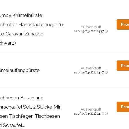
umpy Krümelbürste
schroller Handstaubsauger für
Pro
Ausverkauft
as of 15/03/2026 14:37
to Caravan Zuhause
chwarz)
Pro
Ausverkauft
ümelauffangbürste
as of 15/03/2026 14:37
schbesen Besen und
hrschaufel Set, 2 Stücke Mini
Pro
Ausverkauft
as of 15/03/2026 14:37
sen Tischfeger, Tischbesen
 Schaufel...