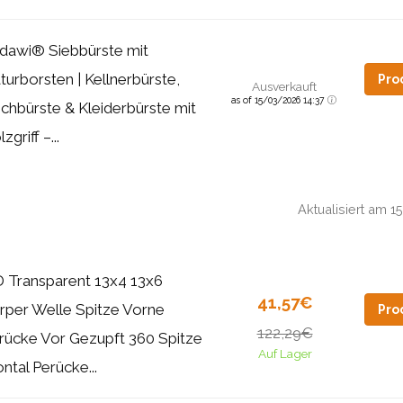
dawi® Siebbürste mit
turborsten | Kellnerbürste,
Pro
Ausverkauft
as of 15/03/2026 14:37
schbürste & Kleiderbürste mit
zgriff –...
Aktualisiert am 
 Transparent 13x4 13x6
41,57€
rper Welle Spitze Vorne
Pro
122,29€
rücke Vor Gezupft 360 Spitze
Auf Lager
ontal Perücke...