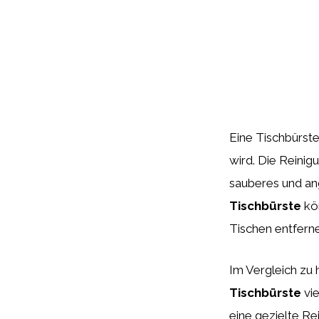
Eine Tischbürste
wird. Die Reinig
sauberes und an
Tischbürste
kön
Tischen entfern
Im Vergleich zu
Tischbürste
vie
eine gezielte R