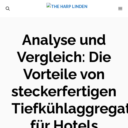
Zum
M
Inhalt
springen
Analyse und
Vergleich: Die
Vorteile von
steckerfertigen
Tiefkühlaggrega
für Hotels