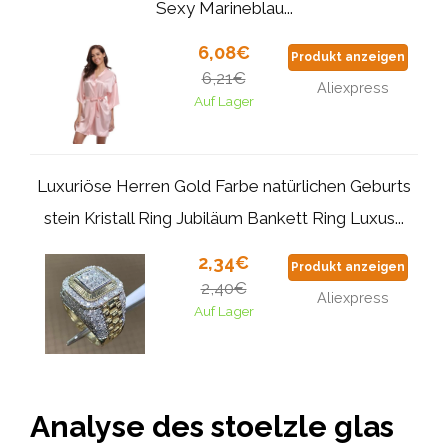
Sexy Marineblau...
6,08€
Produkt anzeigen
6,21€
Aliexpress
Auf Lager
Luxuriöse Herren Gold Farbe natürlichen Geburts
stein Kristall Ring Jubiläum Bankett Ring Luxus...
2,34€
Produkt anzeigen
2,40€
Aliexpress
Auf Lager
Analyse des stoelzle glas