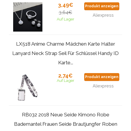
3,49€
Produkt anzeigen
3,64€
Aliexpress
Auf Lager
LX518 Anime Charme Mädchen Karte Halter
Lanyard Neck Strap Seil Für Schlüssel Handy ID
Karte...
2,74€
Produkt anzeigen
Auf Lager
Aliexpress
RB032 2018 Neue Seide Kimono Robe
Bademantel Frauen Seide Brautjungfer Roben