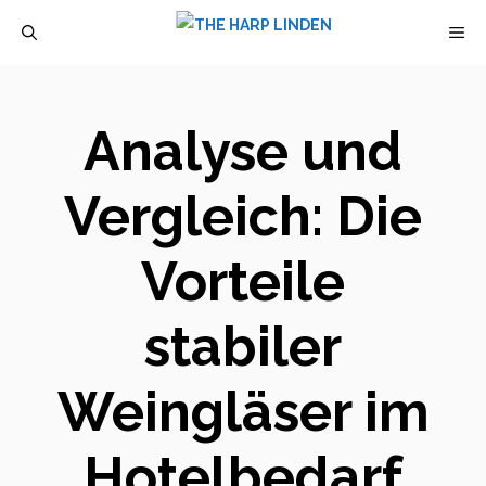
Zum
M
Inhalt
springen
Analyse und
Vergleich: Die
Vorteile
stabiler
Weingläser im
Hotelbedarf