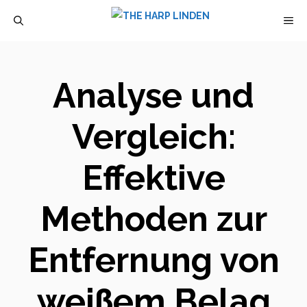
Zum
M
Inhalt
springen
Analyse und
Vergleich:
Effektive
Methoden zur
Entfernung von
weißem Belag