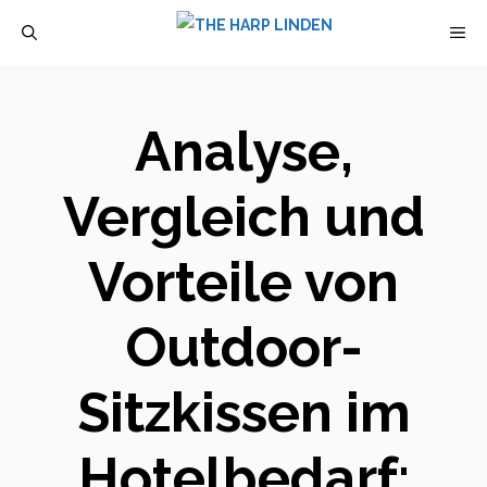
Zum
M
Inhalt
springen
Analyse,
Vergleich und
Vorteile von
Outdoor-
Sitzkissen im
Hotelbedarf: