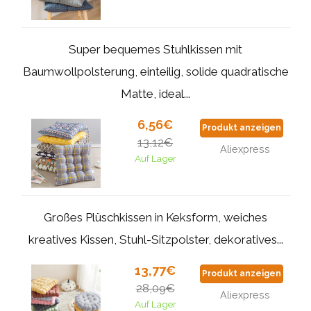
Super bequemes Stuhlkissen mit
Baumwollpolsterung, einteilig, solide quadratische
Matte, ideal...
6,56€
Produkt anzeigen
13,12€
Aliexpress
Auf Lager
Großes Plüschkissen in Keksform, weiches
kreatives Kissen, Stuhl-Sitzpolster, dekoratives...
13,77€
Produkt anzeigen
28,09€
Aliexpress
Auf Lager