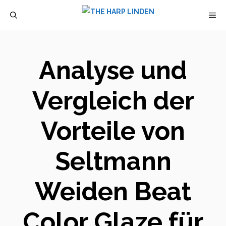
Zum
M
Inhalt
springen
Analyse und
Vergleich der
Vorteile von
Seltmann
Weiden Beat
Color Glaze für