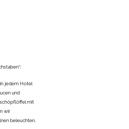
chstaben“:
 in jedem Hotel
aucen und
schöpflöffel mit
n wir
lnen beleuchten.