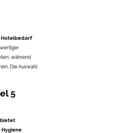
n Hotelbedarf
wertiger
ieten, während
gnen. Die Auswahl
el 5
bietet
, Hygiene