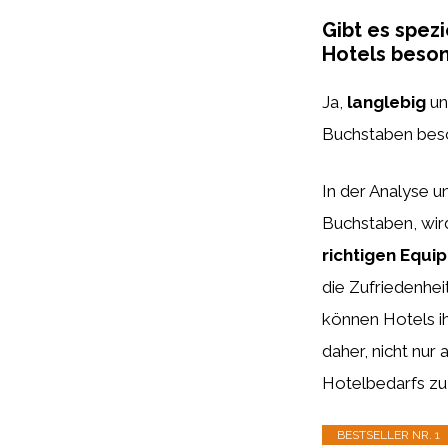
Gibt es spez
Hotels beson
Ja,
langlebig
u
Buchstaben beson
In der Analyse 
Buchstaben, wird 
richtigen Equi
die Zufriedenhei
können Hotels ih
daher, nicht nur 
Hotelbedarfs zu
BESTSELLER NR. 1