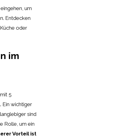
eingehen, um
en. Entdecken
r Küche oder
en im
mit 5
 Ein wichtiger
langlebiger sind
de Rolle, um ein
erer Vorteil ist