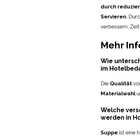
durch reduzier
Servieren.
Durch
verbessern, Zeit
Mehr In
Wie untersch
im Hotelbed
Die
Qualität
von
Materialwahl
u
Welche versc
werden in Ho
Suppe
ist eine 