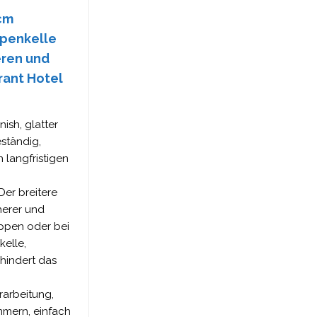
5cm
ppenkelle
eren und
rant Hotel
ish, glatter
ständig,
n langfristigen
er breitere
herer und
uppen oder bei
elle,
hindert das
rarbeitung,
mmern, einfach