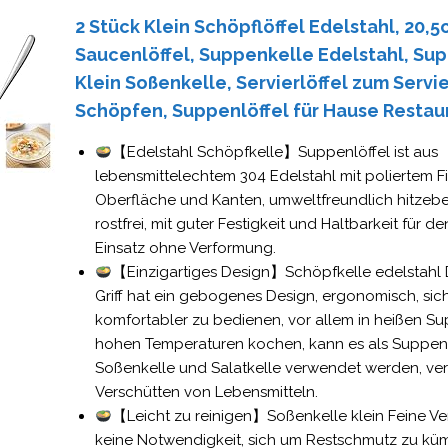
2 Stück Klein Schöpflöffel Edelstahl, 20,
Saucenlöffel, Suppenkelle Edelstahl, Su
Klein Soßenkelle, Servierlöffel zum Servi
Schöpfen, Suppenlöffel für Hause Restau
【Edelstahl Schöpfkelle】Suppenlöffel ist aus
lebensmittelechtem 304 Edelstahl mit poliertem Fin
Oberfläche und Kanten, umweltfreundlich hitzebe
rostfrei, mit guter Festigkeit und Haltbarkeit für de
Einsatz ohne Verformung.
【Einzigartiges Design】Schöpfkelle edelstahl D
Griff hat ein gebogenes Design, ergonomisch, sic
komfortabler zu bedienen, vor allem in heißen S
hohen Temperaturen kochen, kann es als Suppenk
Soßenkelle und Salatkelle verwendet werden, ver
Verschütten von Lebensmitteln.
【Leicht zu reinigen】Soßenkelle klein Feine Ve
keine Notwendigkeit, sich um Restschmutz zu kü