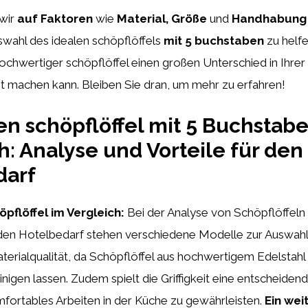
wir
auf
Faktoren
wie
Material,
Größe
und
Handhabung
swahl des idealen schöpflöffels
mit 5 buchstaben
zu helf
ochwertiger schöpflöffel einen großen Unterschied in Ihre
t machen kann. Bleiben Sie dran, um mehr zu erfahren!
en schöpflöffel mit 5 Buchstab
h: Analyse und Vorteile für den
darf
pflöffel im Vergleich:
Bei der Analyse von Schöpflöffeln 
den Hotelbedarf stehen verschiedene Modelle zur Auswahl.
aterialqualität, da Schöpflöffel aus hochwertigem Edelstahl 
einigen lassen. Zudem spielt die Griffigkeit eine entscheiden
fortables Arbeiten in der Küche zu gewährleisten.
Ein weit