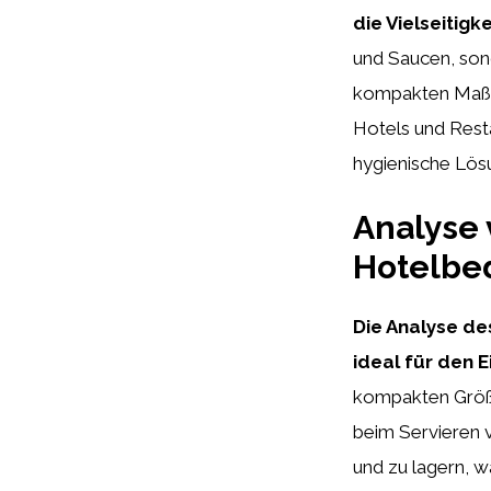
die Vielseitigk
und Saucen, sond
kompakten Maße s
Hotels und Resta
hygienische Lös
Analyse 
Hotelbe
Die Analyse de
ideal für den E
kompakten Größe
beim Servieren v
und zu lagern, w