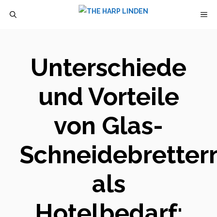
Zum
M
Inhalt
springen
Unterschiede
und Vorteile
von Glas-
Schneidebretter
als
Hotelbedarf: