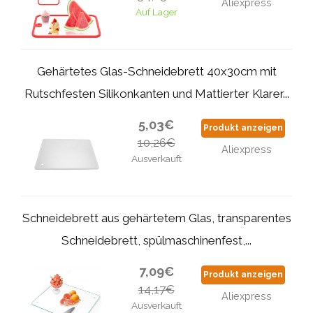
Aliexpress
Auf Lager
Gehärtetes Glas-Schneidebrett 40x30cm mit
Rutschfesten Silikonkanten und Mattierter Klarer...
5,03€
Produkt anzeigen
10,26€
Aliexpress
Ausverkauft
Schneidebrett aus gehärtetem Glas, transparentes
Schneidebrett, spülmaschinenfest,...
7,09€
Produkt anzeigen
14,17€
Aliexpress
Ausverkauft