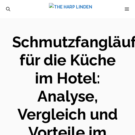
Zum
M
Inhalt
springen
Schmutzfangläuf
für die Küche
im Hotel:
Analyse,
Vergleich und
Vorteile im