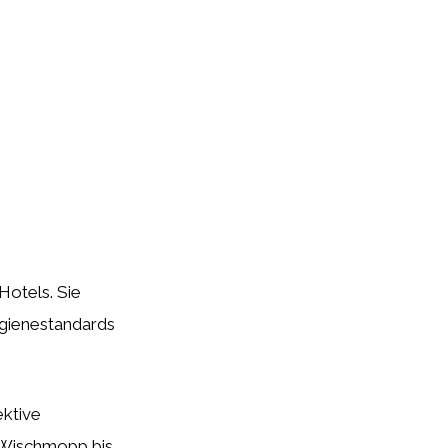
Hotels. Sie
ygienestandards
ektive
 Wischmopp bis