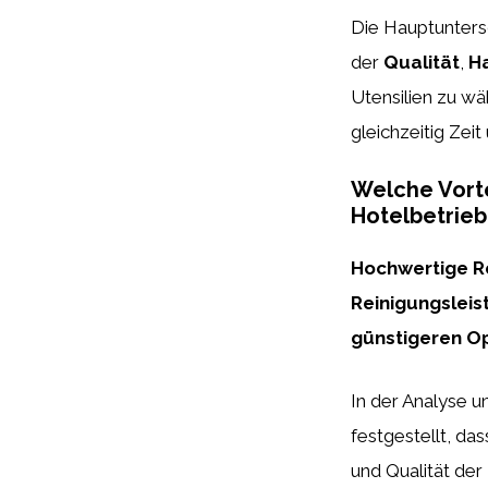
Die Hauptuntersc
der
Qualität
,
Ha
Utensilien zu w
gleichzeitig Zei
Welche Vorte
Hotelbetrieb
Hochwertige Re
Reinigungsleis
günstigeren Op
In der Analyse u
festgestellt, das
und Qualität der