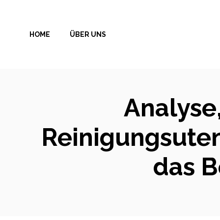
Zum
Inhalt
HOME
ÜBER UNS
springen
Analyse,
Reinigungsuten
das B