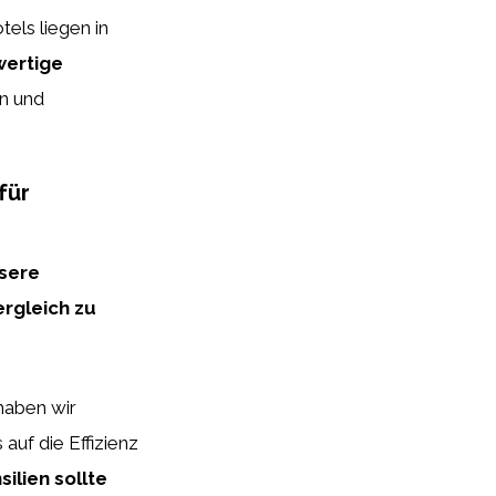
els liegen in
ertige
en und
für
ssere
ergleich zu
haben wir
 auf die Effizienz
ilien sollte