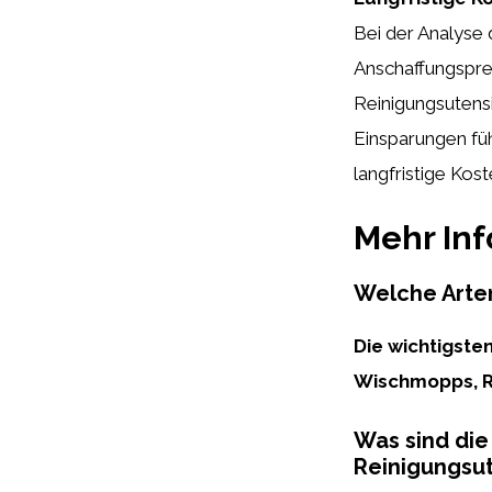
Bei der Analyse d
Anschaffungspre
Reinigungsutensil
Einsparungen füh
langfristige Kos
Mehr In
Welche Arten
Die wichtigste
Wischmopps, R
Was sind di
Reinigungsut