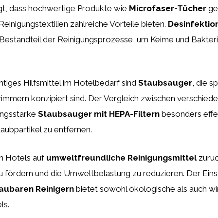
gt, dass hochwertige Produkte wie
Microfaser-Tücher
ge
inigungstextilien zahlreiche Vorteile bieten.
Desinfektio
Bestandteil der Reinigungsprozesse, um Keime und Bakterie
htiges Hilfsmittel im Hotelbedarf sind
Staubsauger
, die s
lzimmern konzipiert sind. Der Vergleich zwischen verschie
tungsstarke
Staubsauger mit HEPA-Filtern
besonders effek
aubpartikel zu entfernen.
en Hotels auf
umweltfreundliche Reinigungsmittel
zurüc
u fördern und die Umweltbelastung zu reduzieren. Der Ein
aubaren Reinigern
bietet sowohl ökologische als auch wir
ls.