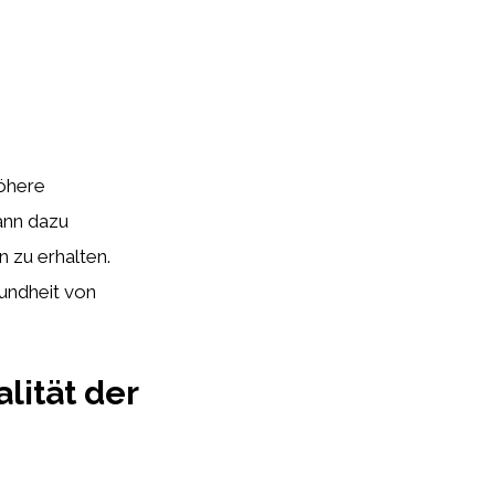
höhere
ann dazu
n zu erhalten.
undheit von
lität der