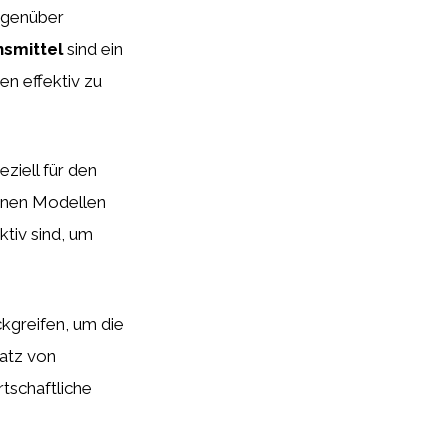
genüber
nsmittel
sind ein
n effektiv zu
peziell für den
denen Modellen
tiv sind, um
kgreifen, um die
satz von
tschaftliche