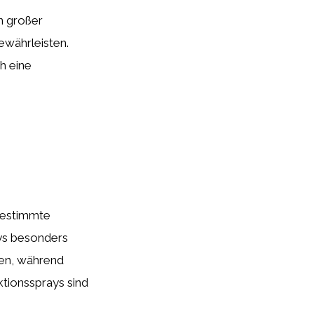
n großer
ewährleisten.
ch eine
 bestimmte
ys besonders
nen, während
ktionssprays sind