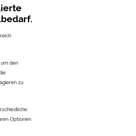
ierte
lbedarf.
reich
, um den
die
eagieren zu
schiedliche
aren Optionen