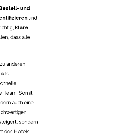
Bestell- und
ntifizieren
und
wichtig,
klare
len, dass alle
 zu anderen
ukts
schnelle
he Team. Somit
ndern auch eine
hochwertigen
steigert, sondern
tt des Hotels