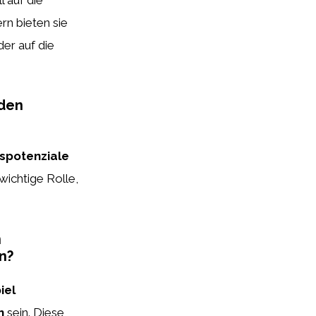
rn bieten sie
 der auf die
den
spotenziale
wichtige Rolle,
n
n?
iel
n
sein. Diese