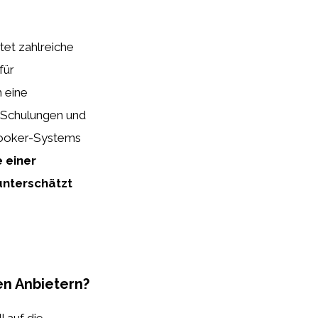
tet zahlreiche
für
h eine
, Schulungen und
uooker-Systems
e einer
unterschätzt
en Anbietern?
l auf die