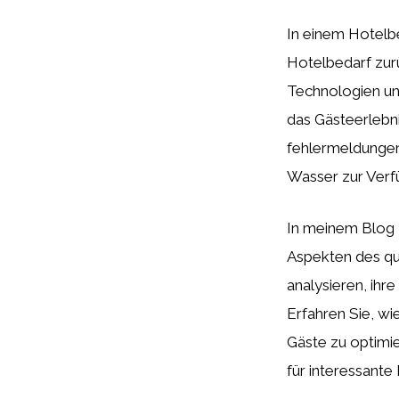
In einem Hotelbe
Hotelbedarf zur
Technologien und
das Gästeerlebni
fehlermeldungen
Wasser zur Verfü
In meinem Blog 
Aspekten des qu
analysieren, ihr
Erfahren Sie, wi
Gäste zu optimier
für interessante