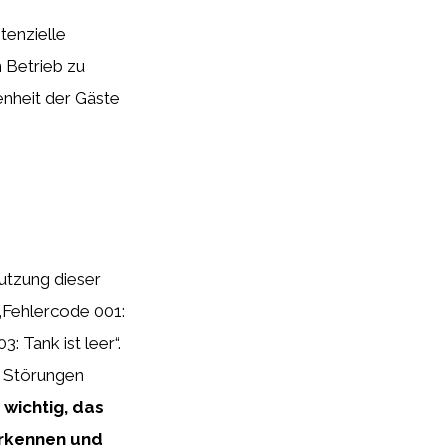
tenzielle
 Betrieb zu
enheit der Gäste
utzung dieser
„Fehlercode 001:
: Tank ist leer“.
d Störungen
t wichtig, das
erkennen und