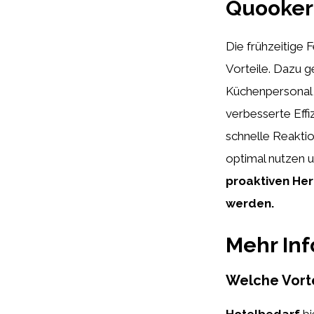
Quooker
Die frühzeitige
Vorteile. Dazu g
Küchenpersonal, 
verbesserte Eff
schnelle Reakti
optimal nutzen 
proaktiven Her
werden.
Mehr In
Welche Vorte
Hotelbedarf
bi