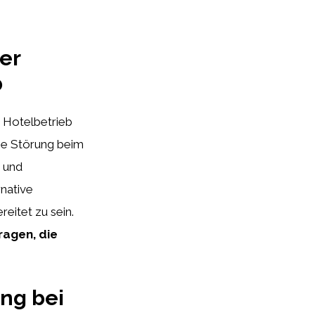
er
b
 Hotelbetrieb
ine Störung beim
 und
native
eitet zu sein.
ragen, die
ung bei