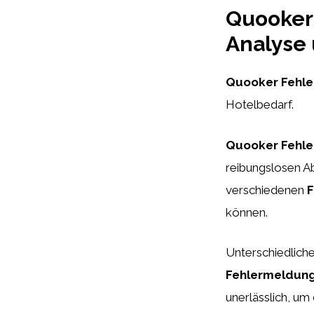
Quooker 
Analyse 
Quooker Fehl
Hotelbedarf.
Quooker Fehl
reibungslosen Ab
verschiedenen
F
können.
Unterschiedlic
Fehlermeldun
unerlässlich, um