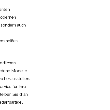
ienten
 modernen
, sondern auch
em heißes
edlichen
iedene Modelle
eb herausstellen.
rvice für Ihre
Bleiben Sie dran
darfsartikel.