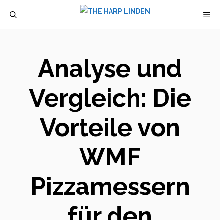
Zum
M
Inhalt
springen
Analyse und
Vergleich: Die
Vorteile von
WMF
Pizzamessern
für den