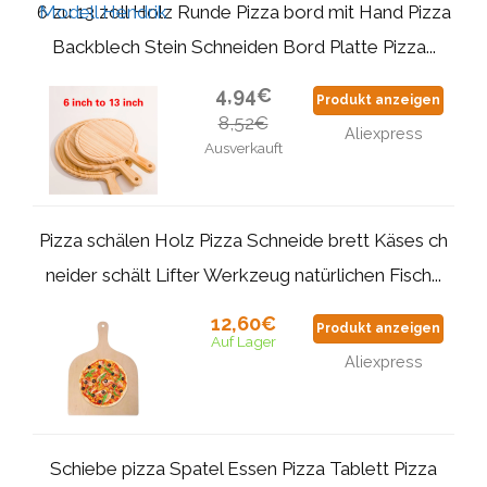
6 zu 13 zoll Holz Runde Pizza bord mit Hand Pizza
Backblech Stein Schneiden Bord Platte Pizza...
4,94€
Produkt anzeigen
8,52€
Aliexpress
Ausverkauft
Pizza schälen Holz Pizza Schneide brett Käses ch
neider schält Lifter Werkzeug natürlichen Fisch...
12,60€
Produkt anzeigen
Auf Lager
Aliexpress
Schiebe pizza Spatel Essen Pizza Tablett Pizza