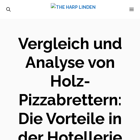
Zum
M
Inhalt
springen
Vergleich und
Analyse von
Holz-
Pizzabrettern:
Die Vorteile in
der Hotellerie