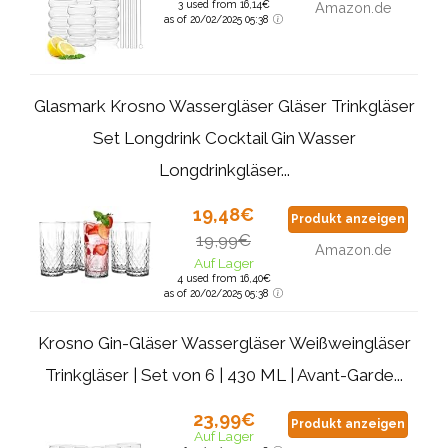
3 used from 16,14€
Amazon.de
as of 20/02/2025 05:38
Glasmark Krosno Wassergläser Gläser Trinkgläser
Set Longdrink Cocktail Gin Wasser
Longdrinkgläser...
19,48€
Produkt anzeigen
19,99€
Amazon.de
Auf Lager
4 used from 16,40€
as of 20/02/2025 05:38
Krosno Gin-Gläser Wassergläser Weißweingläser
Trinkgläser | Set von 6 | 430 ML | Avant-Garde...
23,99€
Produkt anzeigen
Auf Lager