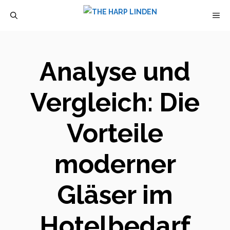
Zum
M
Inhalt
springen
Analyse und
Vergleich: Die
Vorteile
moderner
Gläser im
Hotelbedarf