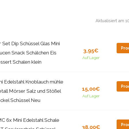
Aktualisiert am 
r Set Dip Schüssel Glas Mini
Pro
3,95€
ucen Snack Schälchen Eis
Auf Lager
ssert Schalen klein
ni Edelstahl Knoblauch mühle
Pro
15,00€
tall Mörser Salz und Stößel
Auf Lager
ckel Schüssel Neu
C 6x Mini Edelstahl Schale
Pro
38,00€