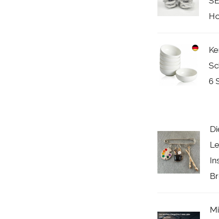
SE
Ho
Ke
Sc
6 
Di
Le
In
Br
Mi