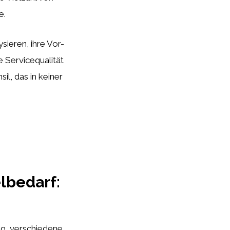
e.
ieren, ihre Vor-
e Servicequalität
il, das in keiner
lbedarf:
ig, verschiedene