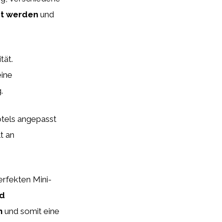
zt werden
und
tät.
eine
.
otels angepasst
lt an
erfekten Mini-
d
n
und somit eine