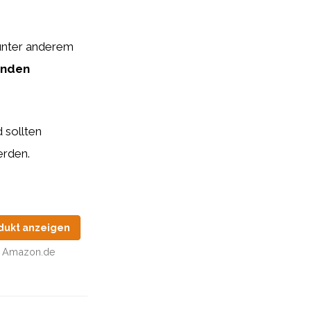
 unter anderem
enden
.
 sollten
erden.
dukt anzeigen
Amazon.de