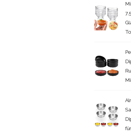
Mi
7,
Gl
To
Pe
Di
Ru
Mi
Al
Sa
Di
fü