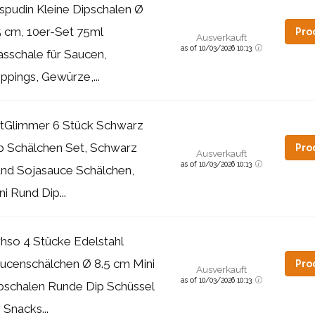
spudin Kleine Dipschalen Ø
5 cm, 10er-Set 75ml
Pro
Ausverkauft
as of 10/03/2026 10:13
asschale für Saucen,
ppings, Gewürze,...
tGlimmer 6 Stück Schwarz
p Schälchen Set, Schwarz
Pro
Ausverkauft
as of 10/03/2026 10:13
nd Sojasauce Schälchen,
ni Rund Dip...
rhso 4 Stücke Edelstahl
ucenschälchen Ø 8.5 cm Mini
Pro
Ausverkauft
as of 10/03/2026 10:13
pschalen Runde Dip Schüssel
r Snacks...