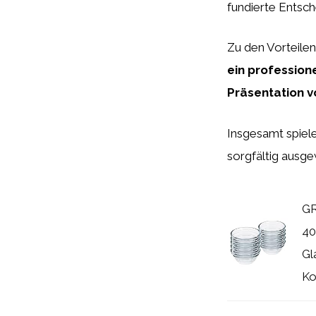
fundierte Entsch
Zu den Vorteile
ein profession
Präsentation v
Insgesamt spiel
sorgfältig ausg
GR
40
Gl
Kon