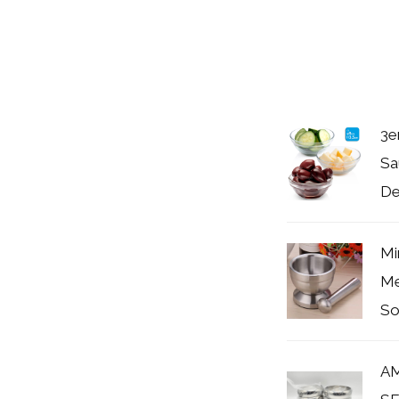
3e
Sa
De
Mi
Me
So
AM