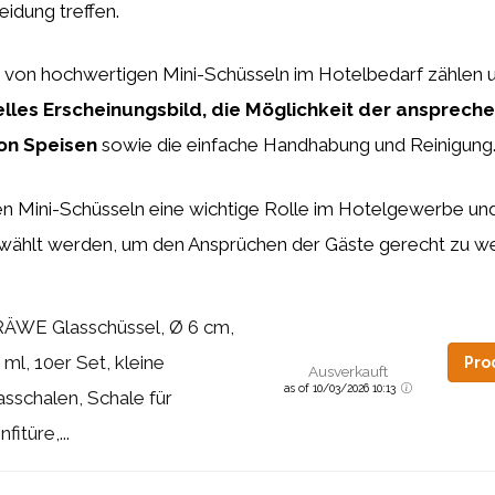
eidung treffen.
n von hochwertigen Mini-Schüsseln im Hotelbedarf zählen
elles Erscheinungsbild, die Möglichkeit der ansprech
on Speisen
sowie die einfache Handhabung und Reinigung
en Mini-Schüsseln eine wichtige Rolle im Hotelgewerbe und
ewählt werden, um den Ansprüchen der Gäste gerecht zu w
ÄWE Glasschüssel, Ø 6 cm,
 ml, 10er Set, kleine
Pro
Ausverkauft
as of 10/03/2026 10:13
asschalen, Schale für
fitüre,...