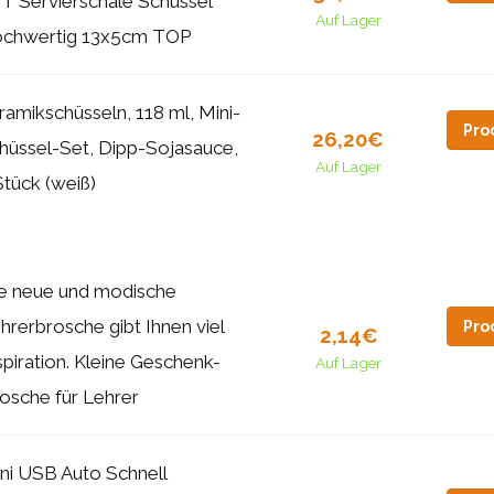
T Servierschale Schüssel
Auf Lager
chwertig 13x5cm TOP
ramikschüsseln, 118 ml, Mini-
Pro
26,20€
hüssel-Set, Dipp-Sojasauce,
Auf Lager
Stück (weiß)
e neue und modische
hrerbrosche gibt Ihnen viel
Pro
2,14€
spiration. Kleine Geschenk-
Auf Lager
osche für Lehrer
ni USB Auto Schnell