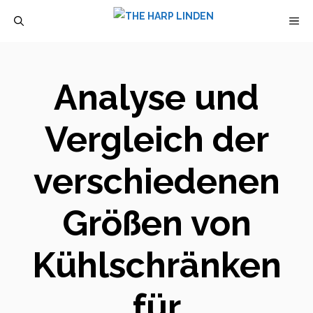
Zum
M
Inhalt
springen
Analyse und
Vergleich der
verschiedenen
Größen von
Kühlschränken
für