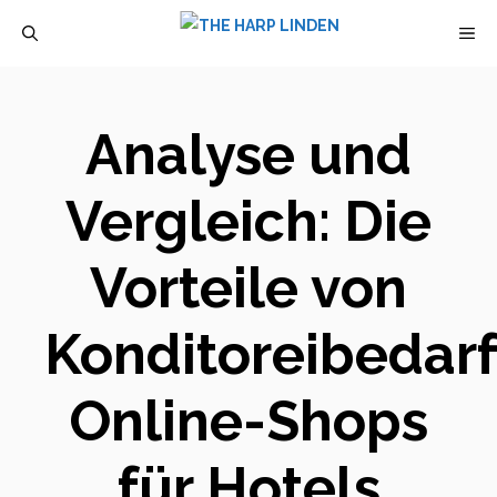
Zum
M
Inhalt
springen
Analyse und
Vergleich: Die
Vorteile von
Konditoreibedar
Online-Shops
für Hotels