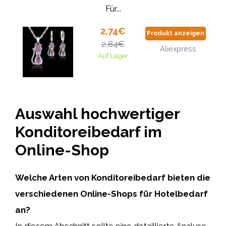
Für...
2,74€
Produkt anzeigen
2,84€
Aliexpress
Auf Lager
Auswahl hochwertiger
Konditoreibedarf im
Online-Shop
Welche Arten von Konditoreibedarf bieten die
verschiedenen Online-Shops für Hotelbedarf
an?
In diesem Abschnitt sollte eine detaillierte Analyse