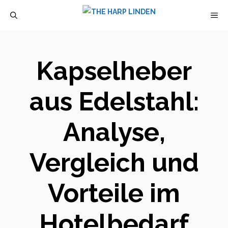
Zum
M
Inhalt
springen
Kapselheber
aus Edelstahl:
Analyse,
Vergleich und
Vorteile im
Hotelbedarf