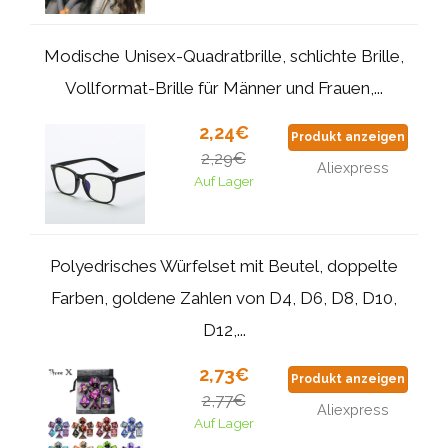
Modische Unisex-Quadratbrille, schlichte Brille,
Vollformat-Brille für Männer und Frauen,...
2,24€
Produkt anzeigen
2,29€
Aliexpress
Auf Lager
Polyedrisches Würfelset mit Beutel, doppelte
Farben, goldene Zahlen von D4, D6, D8, D10,
D12,...
2,73€
Produkt anzeigen
2,77€
Aliexpress
Auf Lager