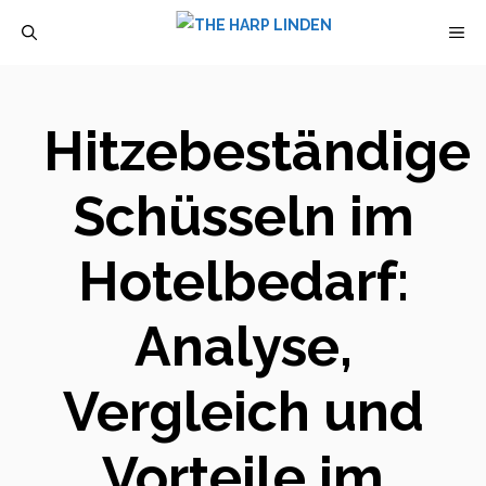
Zum
M
Inhalt
springen
Hitzebeständige
Schüsseln im
Hotelbedarf:
Analyse,
Vergleich und
Vorteile im