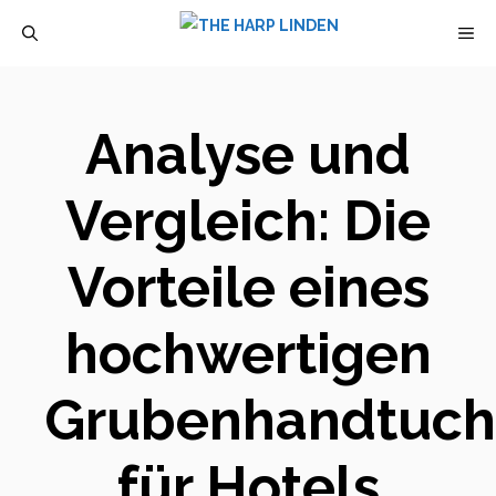
Zum
M
Inhalt
springen
Analyse und
Vergleich: Die
Vorteile eines
hochwertigen
Grubenhandtuch
für Hotels