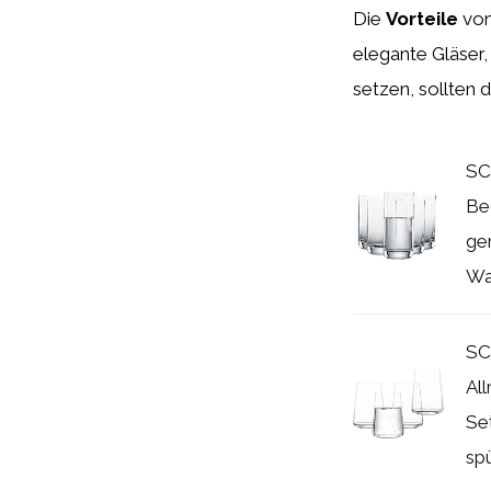
Die
Vorteile
von
elegante Gläser, 
setzen, sollten 
SC
Be
ger
Was
SC
Al
Se
spü