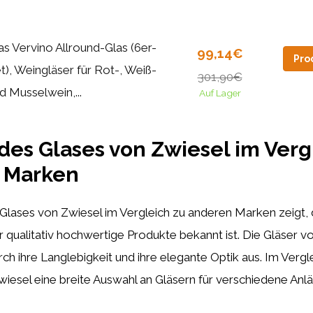
as Vervino Allround-Glas (6er-
99,14€
Pro
t), Weingläser für Rot-, Weiß-
301,90€
d Musselwein,...
Auf Lager
des Glases von Zwiesel im Verg
 Marken
Glases von Zwiesel im Vergleich zu anderen Marken zeigt,
qualitativ hochwertige Produkte bekannt ist. Die Gläser v
rch ihre Langlebigkeit und ihre elegante Optik aus. Im Verg
iesel eine breite Auswahl an Gläsern für verschiedene Anl