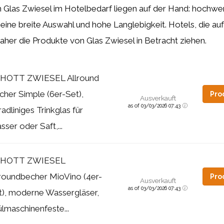
 Glas Zwiesel im Hotelbedarf liegen auf der Hand: hochwe
eine breite Auswahl und hohe Langlebigkeit. Hotels, die auf 
daher die Produkte von Glas Zwiesel in Betracht ziehen.
HOTT ZWIESEL Allround
cher Simple (6er-Set),
Pro
Ausverkauft
as of 03/03/2026 07:43
adliniges Trinkglas für
ser oder Saft,...
HOTT ZWIESEL
lroundbecher MioVino (4er-
Pro
Ausverkauft
as of 03/03/2026 07:43
t), moderne Wassergläser,
lmaschinenfeste...