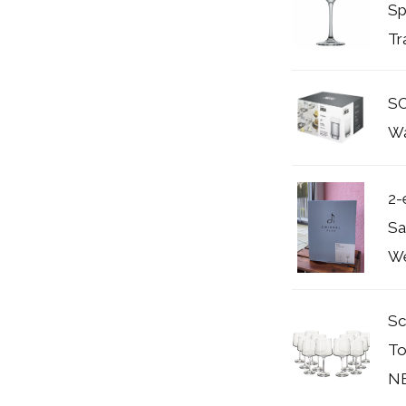
Sp
Tr
S
Wa
2-
Sa
We
Sc
To
N