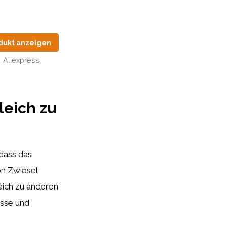
dukt anzeigen
Aliexpress
leich zu
 dass das
on Zwiesel
leich zu anderen
ässe und