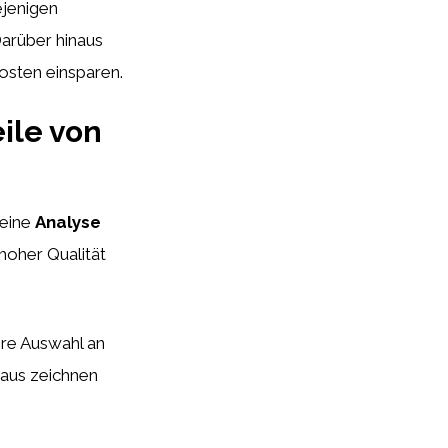
ejenigen
Darüber hinaus
osten einsparen.
eile von
 eine
Analyse
hoher Qualität
ere Auswahl an
naus zeichnen