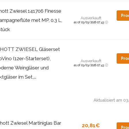
hott Zwiesel 141706 Finesse
Pro
Ausverkauft
ampagneflûte met MP, 0.3 L,
as of 03/03/2026 07:43
Stück
HOTT ZWIESEL Gläserset
Vino (12er-Starterset),
Pro
Ausverkauft
as of 03/03/2026 07:43
derne Weingläser und
tgläser im Set,...
Aktualisiert am 
hott Zwiesel Martiniglas Bar
20,81€
Pro