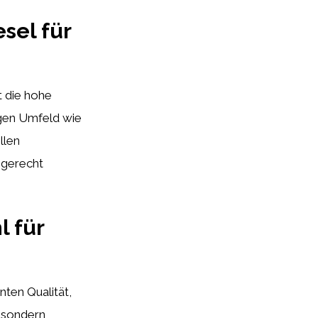
sel für
t die hohe
tigen Umfeld wie
llen
 gerecht
l für
nten Qualität,
, sondern