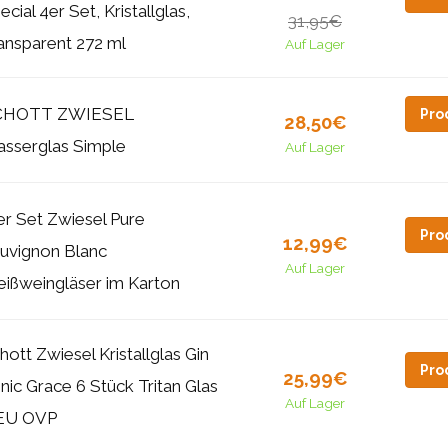
ecial 4er Set, Kristallglas,
31,95€
ansparent 272 ml
Auf Lager
CHOTT ZWIESEL
Pro
28,50€
sserglas Simple
Auf Lager
er Set Zwiesel Pure
Pro
12,99€
uvignon Blanc
Auf Lager
ißweingläser im Karton
hott Zwiesel Kristallglas Gin
Pro
25,99€
nic Grace 6 Stück Tritan Glas
Auf Lager
EU OVP