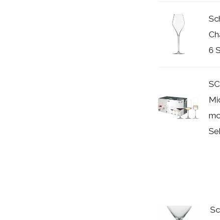
Sc
Ch
6 
SC
Mio
mo
Sek
Sc