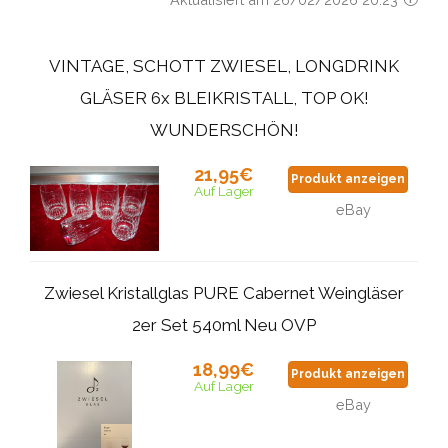
VINTAGE, SCHOTT ZWIESEL, LONGDRINK
GLÄSER 6x BLEIKRISTALL, TOP OK!
WUNDERSCHÖN!
21,95€
Produkt anzeigen
Auf Lager
eBay
Zwiesel Kristallglas PURE Cabernet Weingläser
2er Set 540ml Neu OVP
18,99€
Produkt anzeigen
Auf Lager
eBay