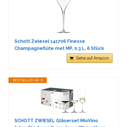
Schott Zwiesel 141706 Finesse
Champagneflûte met MP, 0.3 L, 6 Stück
Siehe auf Amazon
BESTSELLER NR. 6
SCHOTT ZWIESEL Gläserset MioVino