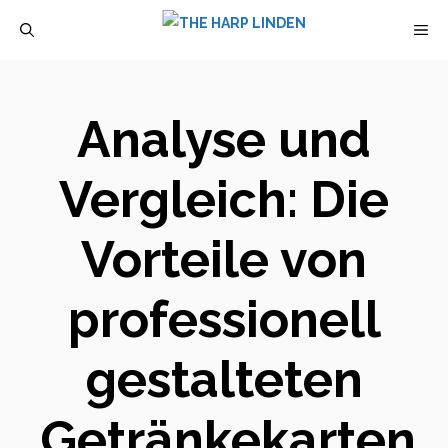
Zum
M
Inhalt
springen
Analyse und
Vergleich: Die
Vorteile von
professionell
gestalteten
Getränkekarten