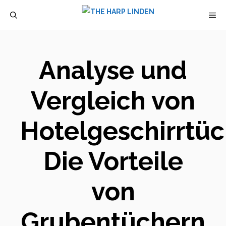
Zum
M
Inhalt
springen
Analyse und
Vergleich von
Hotelgeschirrtüc
Die Vorteile
von
Grubentüchern