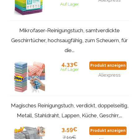
Auf Lager
Mikrofaser-Reinigungstuch, samtverdickte
Geschirrtücher, hochsaugfähig, zum Scheuern, für
die...
4,33€
Produkt anzeigen
Auf Lager
Aliexpress
Magisches Reinigungstuch, verdickt, doppelseitig,
Metall, Stahldraht, Lappen, Küche, Geschirr,...
3,59€
Produkt anzeigen
7,19€