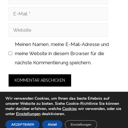
E-
Mail
Website
Meinen Namen, meine E-Mail-Adresse und
meine Website in diesem Browser für die
nächste Kommentierung speichern.
Wir verwenden Cookies, um Ihnen das beste Erlebnis auf
unserer Website zu bieten.
Siehe Cookie-Richtlinie
Sie können
mehr darüber erfahren, welche
Cookies
wir verwenden, oder sie
unter
Einstellungen
deaktivieren.
© 2026 cah-fans.de -
Datenschutzerklärung
-
Impressum
-
Cookies
-
Nutzungsbedingungen
AKZEPTIEREN
Abfall
Einstellungen