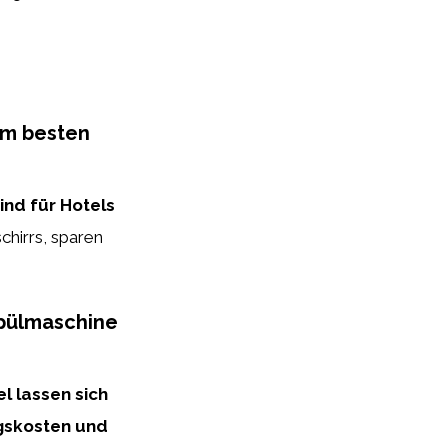
am besten
ind für Hotels
chirrs, sparen
spülmaschine
l lassen sich
gskosten und