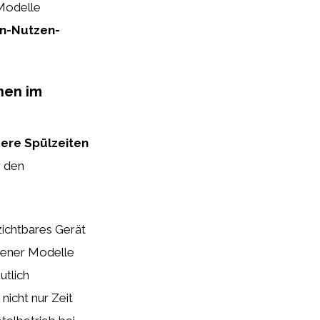
 Modelle
en-Nutzen-
nen im
ere Spülzeiten
r den
zichtbares Gerät
edener Modelle
utlich
nicht nur Zeit