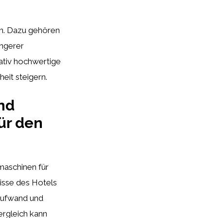
en. Dazu gehören
ingerer
tativ hochwertige
eit steigern.
nd
ür den
maschinen für
nisse des Hotels
saufwand und
ergleich kann