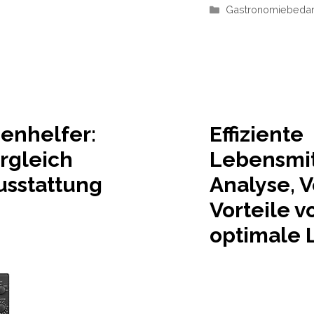
Kategorien
Gastronomiebedar
enhelfer:
Effiziente
rgleich
Lebensmit
usstattung
Analyse, 
Vorteile v
optimale 