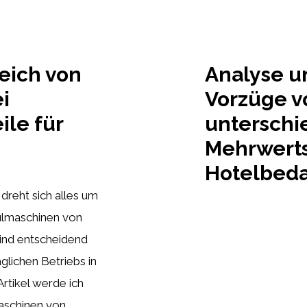
eich von
Analyse u
i
Vorzüge v
ile für
unterschi
Mehrwerts
Hotelbeda
reht sich alles um
ülmaschinen von
ind entscheidend
glichen Betriebs in
Artikel werde ich
maschinen von