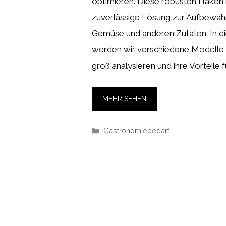
optimieren. Diese robusten Haken 
zuverlässige Lösung zur Aufbewahr
Gemüse und anderen Zutaten. In di
werden wir verschiedene Modelle 
groß analysieren und ihre Vorteile f
MEHR SEHEN
Kategorien
Gastronomiebedarf