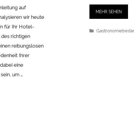
inleitung auf
MEHR SEHEN
alysieren wir heute
 für Ihr Hotel-
Kategorien
Gastronomiebedar
des richtigen
einen reibungslosen
edenheit Ihrer
dabei eine
sein, um …