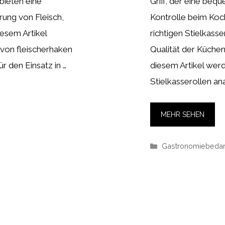
bieten eine
Griff, der eine be
ung von Fleisch,
Kontrolle beim Koc
esem Artikel
richtigen Stielkasse
von fleischerhaken
Qualität der Küchen
ür den Einsatz in …
diesem Artikel wer
Stielkasserollen an
MEHR SEHEN
Kategorien
Gastronomiebedar