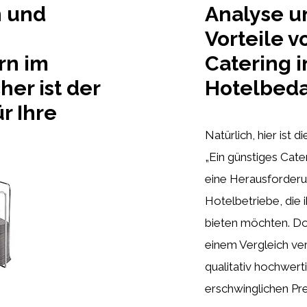
h und
Analyse u
Vorteile 
rn im
Catering 
er ist der
Hotelbeda
r Ihre
Natürlich, hier ist d
„Ein günstiges Cate
eine Herausforderun
Hotelbetriebe, die
bieten möchten. Doc
einem Vergleich ver
qualitativ hochwer
erschwinglichen Prei