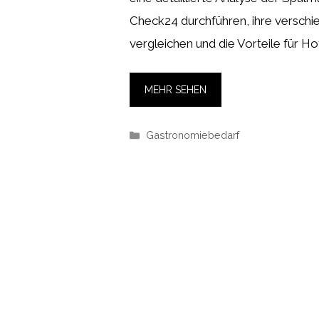
Check24 durchführen, ihre versch
vergleichen und die Vorteile für Ho
MEHR SEHEN
Kategorien
Gastronomiebedarf