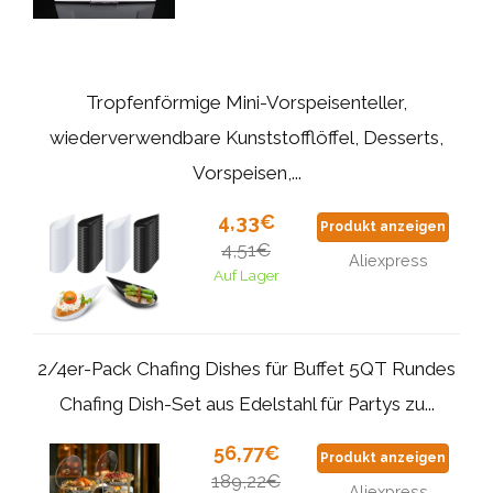
Tropfenförmige Mini-Vorspeisenteller,
wiederverwendbare Kunststofflöffel, Desserts,
Vorspeisen,...
4,33€
Produkt anzeigen
4,51€
Aliexpress
Auf Lager
2/4er-Pack Chafing Dishes für Buffet 5QT Rundes
Chafing Dish-Set aus Edelstahl für Partys zu...
56,77€
Produkt anzeigen
189,22€
Aliexpress