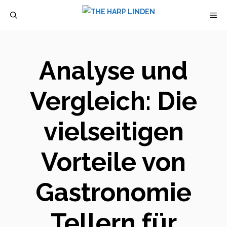
Zum
M
Inhalt
springen
Analyse und
Vergleich: Die
vielseitigen
Vorteile von
Gastronomie
Tellern für