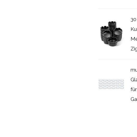
30
Ku
Me
Zi
mu
Gl
fü
Gas