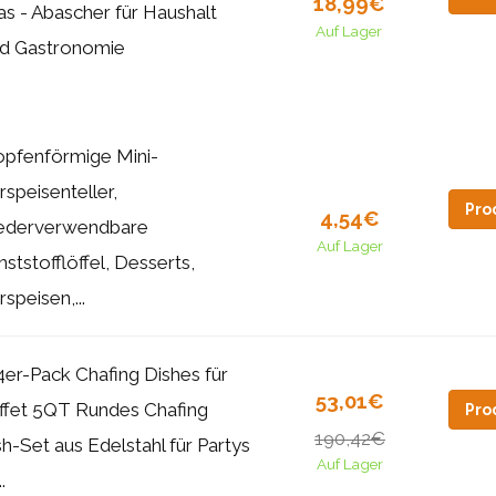
18,99€
as - Abascher für Haushalt
Auf Lager
d Gastronomie
opfenförmige Mini-
rspeisenteller,
Pro
4,54€
ederverwendbare
Auf Lager
ststofflöffel, Desserts,
speisen,...
4er-Pack Chafing Dishes für
53,01€
ffet 5QT Rundes Chafing
Pro
190,42€
sh-Set aus Edelstahl für Partys
Auf Lager
.