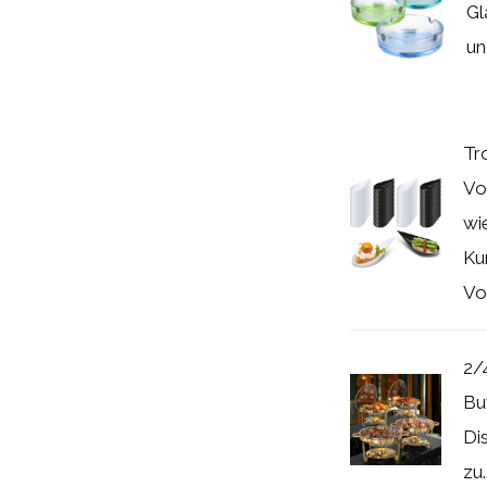
Gl
un
Tr
Vo
wi
Kun
Vor
2/
Bu
Di
zu..