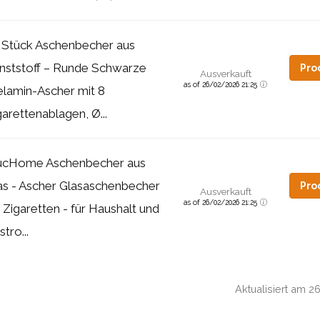
 Stück Aschenbecher aus
nststoff – Runde Schwarze
Pro
Ausverkauft
as of 26/02/2026 21:25
lamin-Ascher mit 8
garettenablagen, Ø...
cHome Aschenbecher aus
as - Ascher Glasaschenbecher
Pro
Ausverkauft
as of 26/02/2026 21:25
r Zigaretten - für Haushalt und
tro...
Aktualisiert am 