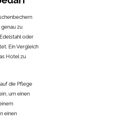
bedarf
Aschenbechern
e genau zu
Edelstahl oder
tet. Ein Vergleich
as Hotel zu
uf die Pflege
ein, um einen
 einem
n einen