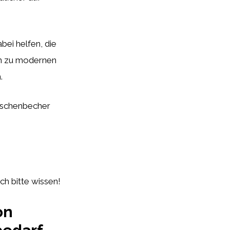
ei helfen, die
hin zu modernen
.
-Aschenbecher
h bitte wissen!
on