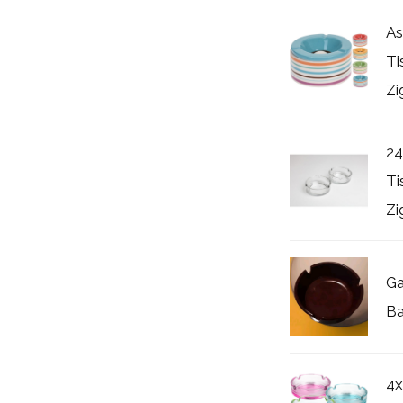
As
Ti
Zi
24
Ti
Zi
Ga
Ba
4x