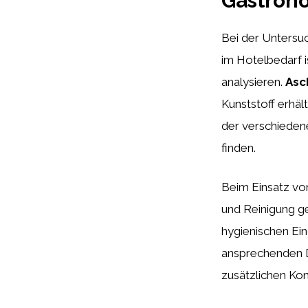
Gastron
Bei der Unters
im Hotelbedarf i
analysieren.
Asc
Kunststoff erhält
der verschieden
finden.
Beim Einsatz vo
und Reinigung ge
hygienischen Ei
ansprechenden D
zusätzlichen Kom