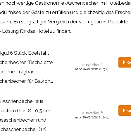
en hochwertige Gastronomie-Aschenbecher im Hotelbedar
edürfnisse der Gäste zu erfüllen und gleichzeitig das Ersche
sern. Ein sorgfältiger Vergleich der verfügbaren Produkte 
e Lösung für das Hotel zu finden.
iguli 6 Stück Edelstahl
chenbecher, Tischplatte
Pro
Ausverkauft
as of 26/02/2026 21:25
derne Tragbarer
chenbecher für Balkon...
x Aschenbecher aus
bustem Glas Ø 10,5 cm
Pro
Ausverkauft
as of 26/02/2026 21:25
asaschenbecher rund
schaschenbecher (12)