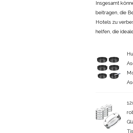
Insgesamt könn
beitragen, die B
Hotels zu verbes
helfen, die ideal
Hu
As
Mo
As
12
ro
Gl
Ti