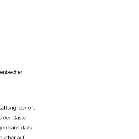
henbecher:
attung, der oft
is der Gäste
ngen kann dazu
aucher auf