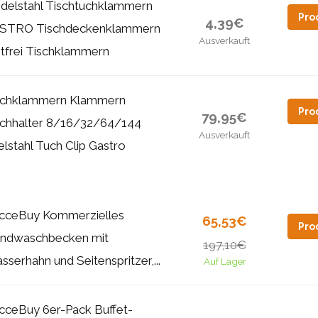
Edelstahl Tischtuchklammern
Pro
4,39€
STRO Tischdeckenklammern
Ausverkauft
stfrei Tischklammern
schklammern Klammern
Pro
79,95€
schhalter 8/16/32/64/144
Ausverkauft
lstahl Tuch Clip Gastro
cceBuy Kommerzielles
65,53€
Pro
ndwaschbecken mit
197,10€
sserhahn und Seitenspritzer,...
Auf Lager
cceBuy 6er-Pack Buffet-