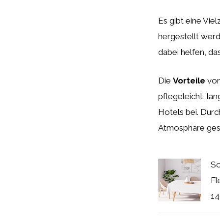
Es gibt eine Vie
hergestellt werd
dabei helfen, das
Die
Vorteile
von
pflegeleicht, l
Hotels bei. Dur
Atmosphäre gesch
So
Fl
14