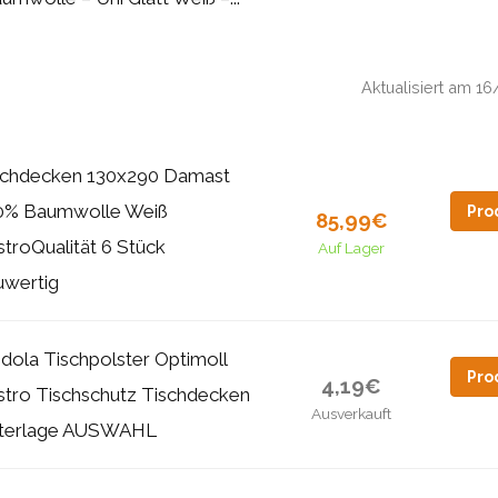
Aktualisiert am 
schdecken 130x290 Damast
0% Baumwolle Weiß
Pro
85,99€
troQualität 6 Stück
Auf Lager
uwertig
edola Tischpolster Optimoll
Pro
4,19€
stro Tischschutz Tischdecken
Ausverkauft
terlage AUSWAHL