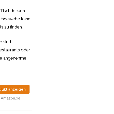
o-Tischdecken
schgewebe kann
ls zu finden.
e sind
estaurants oder
ine angenehme
dukt anzeigen
Amazon.de