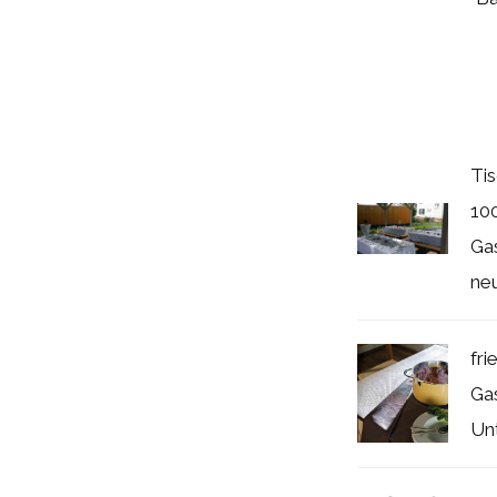
Ti
10
Gas
ne
fri
Ga
Un