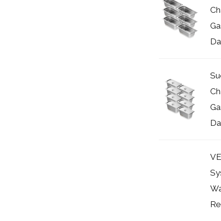
Cha
Ga
Dam
Su
Ch
Ga
Da
VE
Sy
Wa
Rei