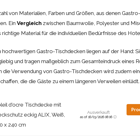
lzahl von Materialien, Farben und Größen, aus denen Gastr
en. Ein
Vergleich
zwischen Baumwolle, Polyester und Mi
 richtige Material für die individuellen Bedürfnisse des Hote
 hochwertigen Gastro-Tischdecken liegen auf der Hand: Si
anglebig und tragen maßgeblich zum Gesamteindruck eines R
ch die Verwendung von Gastro-Tischdecken wird zudem e
affen, die die Gäste zu einem längeren Verweilen einlädt.
leil d'ocre Tischdecke mit
Pro
Ausverkauft
eckschutz eckig ALIX, Weiß,
as of 16/03/2026 08:06
0 x 240 cm