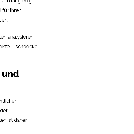
auch langlebig
 für Ihren
sen.
en analysieren,
rfekte Tischdecke
h und
ntlicher
 der
en ist daher