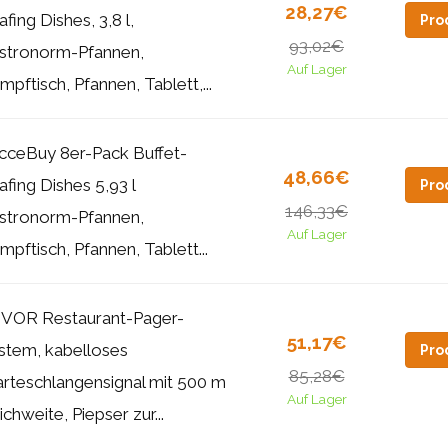
28,27€
fing Dishes, 3,8 l,
Pro
93,02€
stronorm-Pfannen,
Auf Lager
pftisch, Pfannen, Tablett,...
cceBuy 8er-Pack Buffet-
48,66€
afing Dishes 5,93 l
Pro
146,33€
stronorm-Pfannen,
Auf Lager
mpftisch, Pfannen, Tablett...
VOR Restaurant-Pager-
51,17€
stem, kabelloses
Pro
85,28€
rteschlangensignal mit 500 m
Auf Lager
chweite, Piepser zur...