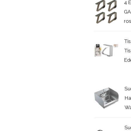
4 
GA
ro
Ti
Ti
Ede
Su
Ha
Wa
Su