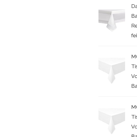
Da
Ba
Re
fei
M
Ti
Vo
Ba
M
Ti
Vo
Ba