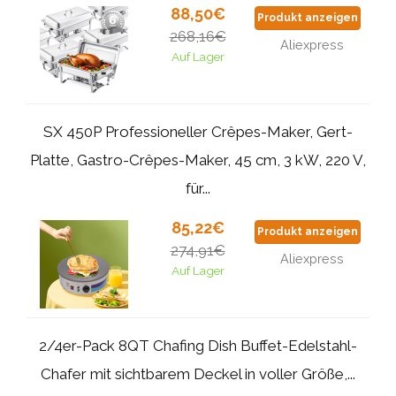
88,50€
Produkt anzeigen
268,16€
Aliexpress
Auf Lager
SX 450P Professioneller Crêpes-Maker, Gert-
Platte, Gastro-Crêpes-Maker, 45 cm, 3 kW, 220 V,
für...
85,22€
Produkt anzeigen
274,91€
Aliexpress
Auf Lager
2/4er-Pack 8QT Chafing Dish Buffet-Edelstahl-
Chafer mit sichtbarem Deckel in voller Größe,...