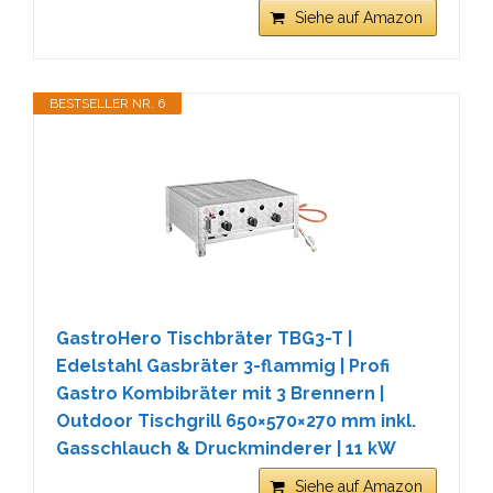
Siehe auf Amazon
BESTSELLER NR. 6
GastroHero Tischbräter TBG3-T |
Edelstahl Gasbräter 3-flammig | Profi
Gastro Kombibräter mit 3 Brennern |
Outdoor Tischgrill 650×570×270 mm inkl.
Gasschlauch & Druckminderer | 11 kW
Siehe auf Amazon