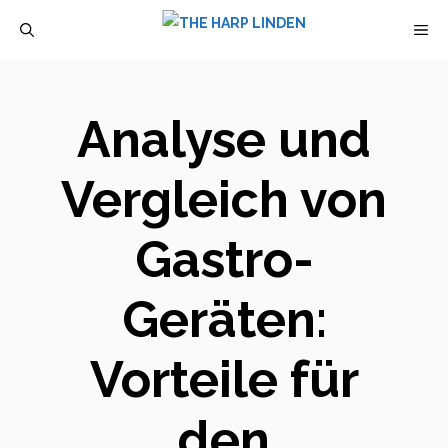
Zum
M
Inhalt
springen
Analyse und
Vergleich von
Gastro-
Geräten:
Vorteile für
den