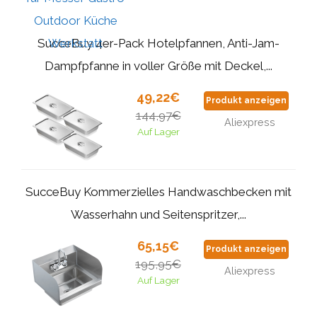
SucceBuy 4er-Pack Hotelpfannen, Anti-Jam-
Dampfpfanne in voller Größe mit Deckel,...
49,22€
Produkt anzeigen
144,97€
Aliexpress
Auf Lager
SucceBuy Kommerzielles Handwaschbecken mit
Wasserhahn und Seitenspritzer,...
65,15€
Produkt anzeigen
195,95€
Aliexpress
Auf Lager