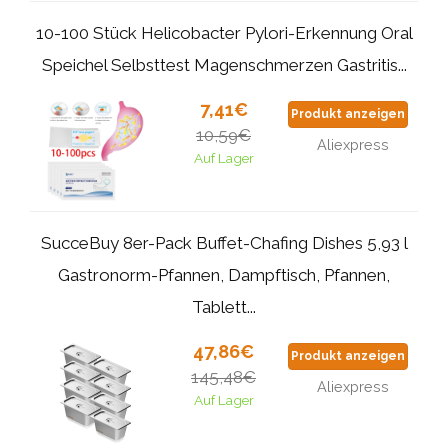
10-100 Stück Helicobacter Pylori-Erkennung Oral
Speichel Selbsttest Magenschmerzen Gastritis...
7,41€
Produkt anzeigen
10,59€
Aliexpress
Auf Lager
SucceBuy 8er-Pack Buffet-Chafing Dishes 5,93 l
Gastronorm-Pfannen, Dampftisch, Pfannen,
Tablett...
47,86€
Produkt anzeigen
145,48€
Aliexpress
Auf Lager