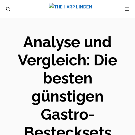
Zum
M
Inhalt
springen
Analyse und
Vergleich: Die
besten
günstigen
Gastro-
Bestecksets