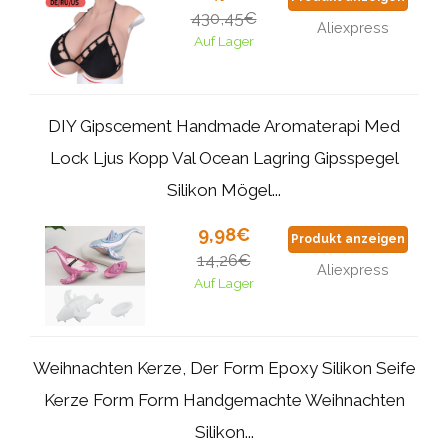
430,45€
Aliexpress
Auf Lager
DIY Gipscement Handmade Aromaterapi Med
Lock Ljus Kopp Val Ocean Lagring Gipsspegel
Silikon Mögel...
9,98€
Produkt anzeigen
14,26€
Aliexpress
Auf Lager
Weihnachten Kerze, Der Form Epoxy Silikon Seife
Kerze Form Form Handgemachte Weihnachten
Silikon...