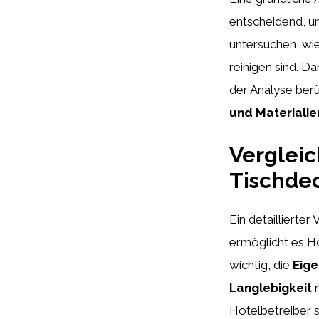
entscheidend, um
untersuchen, wie
reinigen sind. D
der Analyse berü
und Materialie
Vergleic
Tischdec
Ein detaillierte
ermöglicht es Hot
wichtig, die
Eige
Langlebigkeit
m
Hotelbetreiber s