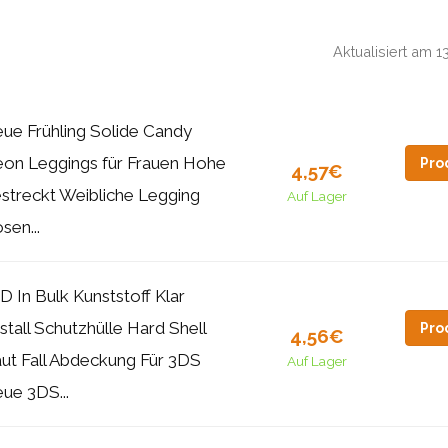
Aktualisiert am 
ue Frühling Solide Candy
on Leggings für Frauen Hohe
Pro
4,57€
streckt Weibliche Legging
Auf Lager
sen...
D In Bulk Kunststoff Klar
istall Schutzhülle Hard Shell
Pro
4,56€
ut Fall Abdeckung Für 3DS
Auf Lager
ue 3DS...