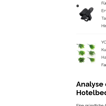
Fü
Er
Ta
Hi
YO
Ku
Ha
Fa
Analyse 
Hotelbe
Eine gründliche