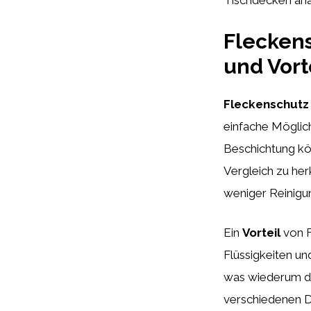
Tischdecken anal
Fleckens
und Vort
Fleckenschutz
einfache Möglich
Beschichtung kö
Vergleich zu her
weniger Reinigu
Ein
Vorteil
von F
Flüssigkeiten un
was wiederum di
verschiedenen De