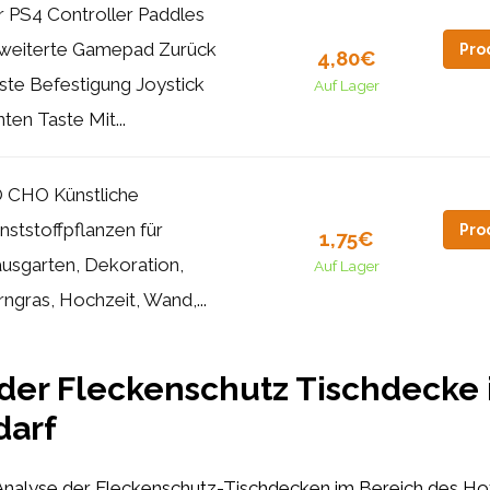
r PS4 Controller Paddles
weiterte Gamepad Zurück
Pro
4,80€
ste Befestigung Joystick
Auf Lager
nten Taste Mit...
 CHO Künstliche
nststoffpflanzen für
Pro
1,75€
usgarten, Dekoration,
Auf Lager
rngras, Hochzeit, Wand,...
der Fleckenschutz Tischdecke
darf
 Analyse der Fleckenschutz-Tischdecken im Bereich des Hot