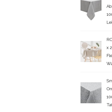
Ab
10
Le
RO
x 
Fl
Wa
Sm
Or
10
Ta