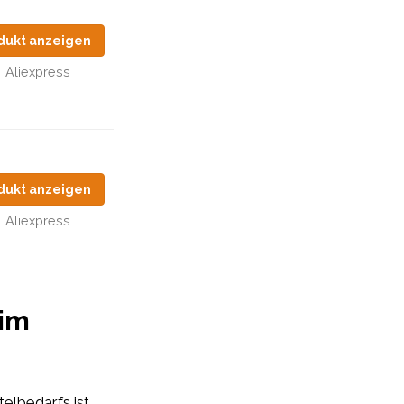
dukt anzeigen
Aliexpress
dukt anzeigen
Aliexpress
 im
elbedarfs ist