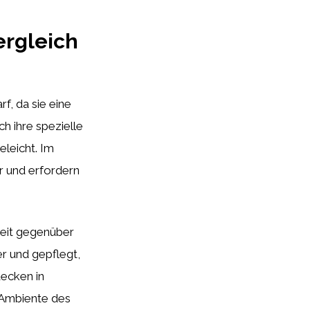
ergleich
f, da sie eine
h ihre spezielle
leicht. Im
r und erfordern
keit gegenüber
r und gepflegt,
decken in
s Ambiente des