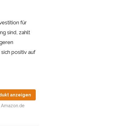
estition für
g sind, zahlt
ngeren
ich positiv auf
dukt anzeigen
Amazon.de