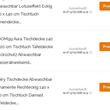
waschbar Lotuseffekt Eckig
Pro
Ausverkauft
as of 13/03/2026 14:31
0 x 140 cm Tischtuch
inendecke...
OM99 Aura Tischdecke 140
220 cm Tischtuch Tafeldecke
Pro
Ausverkauft
as of 13/03/2026 14:31
eckschutz Abwaschbar
sserabweisend...
iry Tischdecke Abwaschbar
namente Rechteckig 140 x
Pro
Ausverkauft
as of 13/03/2026 14:31
0 cm Tischtuch Damast
feldecke...