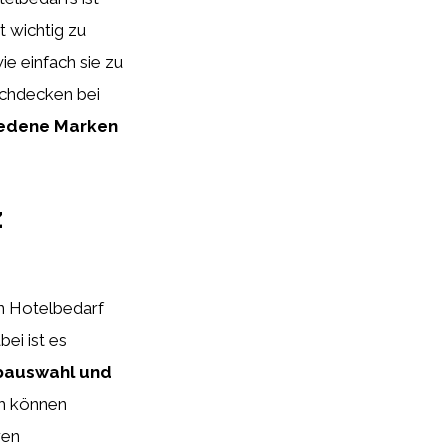
t wichtig zu
e einfach sie zu
ischdecken bei
hiedene Marken
z
en Hotelbedarf
bei ist es
rbauswahl und
ch können
ren