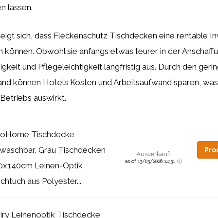
en lassen.
eigt sich, dass Fleckenschutz Tischdecken eine rentable Inv
n können. Obwohl sie anfangs etwas teurer in der Anschaffun
igkeit und Pflegeleichtigkeit langfristig aus. Durch den geri
nd können Hotels Kosten und Arbeitsaufwand sparen, was s
 Betriebs auswirkt.
oHome Tischdecke
waschbar, Grau Tischdecken
Pro
Ausverkauft
as of 13/03/2026 14:31
0x140cm Leinen-Optik
chtuch aus Polyester...
iry Leinenoptik Tischdecke