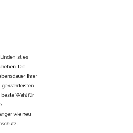
Linden ist es
zuheben. Die
ebensdauer Ihrer
u gewährleisten.
 beste Wahl für
e
änger wie neu
enschutz-