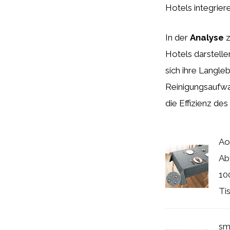
Hotels integrier
In der
Analyse
z
Hotels darstelle
sich ihre Langleb
Reinigungsaufwa
die Effizienz des
Ao
Ab
10
Tis
sm