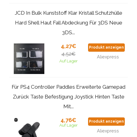
JCD In Bulk Kunststoff Klar Kristall Schutzhülle
Hard Shell Haut Fall Abdeckung Für 3DS Neue
3DS...
4,27€
Produkt anzeigen
4,52€
Aliexpress
Auf Lager
Für PS4 Controller Paddles Erweiterte Gamepad
Zurück Taste Befestigung Joystick Hinten Taste
Mit...
4,76€
Produkt anzeigen
Auf Lager
Aliexpress