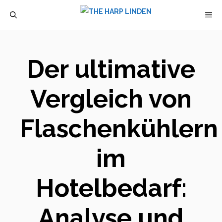
Zum
M
Inhalt
springen
Der ultimative
Vergleich von
Flaschenkühlern
im
Hotelbedarf:
Analyse und