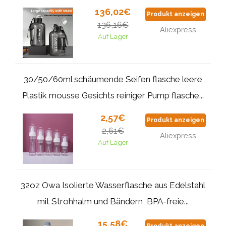
136,02€
Produkt anzeigen
136,16€
Aliexpress
Auf Lager
30/50/60ml schäumende Seifen flasche leere
Plastik mousse Gesichts reiniger Pump flasche...
2,57€
Produkt anzeigen
2,61€
Aliexpress
Auf Lager
32oz Owa Isolierte Wasserflasche aus Edelstahl
mit Strohhalm und Bändern, BPA-freie...
15,58€