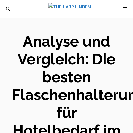
Zum
M
Inhalt
springen
Analyse und
Vergleich: Die
besten
Flaschenhalteru
für
Hotelbedarf im