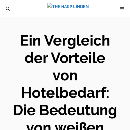
Zum
M
Inhalt
springen
Ein Vergleich
der Vorteile
von
Hotelbedarf:
Die Bedeutung
von weißen