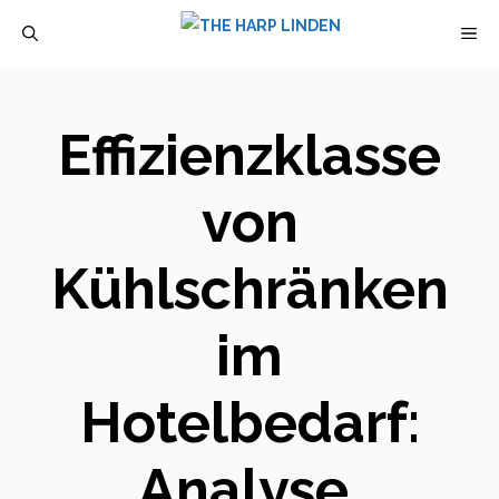
Zum
M
Inhalt
springen
Effizienzklasse
von
Kühlschränken
im
Hotelbedarf:
Analyse,