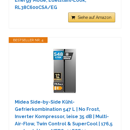
Energy Mode, Edelstahl-Look,
RL38C600CSA/EG
Siehe auf Amazon
BESTSELLER NR. 4
Midea Side-by-Side Kühl-
Gefrierkombination 547 L | No Frost,
Inverter Kompressor, leise 35 dB | Multi-
Air-Flow, Twin Control & SuperCool | 176,5