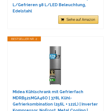
L/Gefrieren 98 L/LED Beleuchtung,
Edelstahl
Siehe auf Amazon
BESTSELLER NR. 2
Midea Kühlschrank mit Gefrierfach
MDRB521MGA46O | 378L Kühl-
Gefrierkombination (256L + 122L) | Inverter
Kompressor, NoFrost, Metal Cooling |