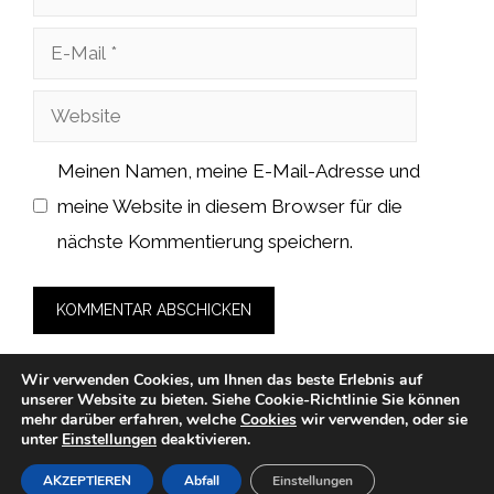
E-
Mail
Website
Meinen Namen, meine E-Mail-Adresse und
meine Website in diesem Browser für die
nächste Kommentierung speichern.
Wir verwenden Cookies, um Ihnen das beste Erlebnis auf
unserer Website zu bieten.
Siehe Cookie-Richtlinie
Sie können
mehr darüber erfahren, welche
Cookies
wir verwenden, oder sie
unter
Einstellungen
deaktivieren.
© 2026 cah-fans.de -
Datenschutzerklärung
-
Impressum
-
Cookies
-
Nutzungsbedingungen
AKZEPTIEREN
Abfall
Einstellungen